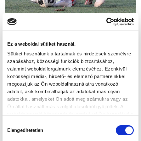
Ez a weboldal sütiket használ.
Sütiket használunk a tartalmak és hirdetések személyre
szabásához, közösségi funkciók biztosításához,
valamint weboldalforgalmunk elemzéséhez. Ezenkívül
közösségi média-, hirdető- és elemező partnereinkkel
megosztjuk az Ön weboldalhasználatra vonatkozó
adatait, akik kombinálhatják az adatokat más olyan
adatokkal, amelyeket Ön adott meg számukra vagy az
Ön által használt más szolgáltatásokból gyűjtöttek. A
weboldalon való böngészés folytatásával Ön hozzájárul a
sütik használatához.
Hozzájárulás
Elengedhetetlen
kiválasztása