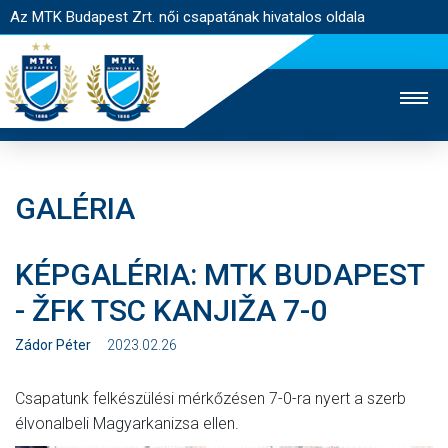
Az MTK Budapest Zrt. női csapatának hivatalos oldala
GALÉRIA
MTK TV
FÉRFI CSAPAT
AKADÉMIA
KÉPGALÉRIA: MTK BUDAPEST
JEGYÉRTÉKESÍTÉS
WEBSHOP
STADION
- ŽFK TSC KANJIŽA 7-0
EGYESÜLET
KAPCSOLAT
Zádor Péter
2023.02.26
NYITÓLAP
Csapatunk felkészülési mérkőzésen 7-0-ra nyert a szerb
HÍREK
élvonalbeli Magyarkanizsa ellen.
CSAPAT