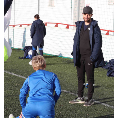
MÉRKŐZÉSEK
JELENTKEZÉS
KLUB
GALÉRIA
SZURKOLÓI ÉLMÉNYEK
SAJTÓ