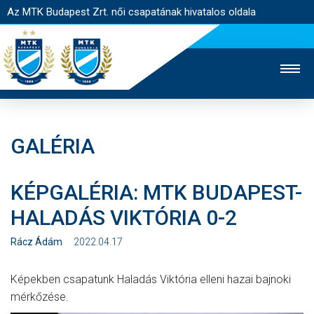
Az MTK Budapest Zrt. női csapatának hivatalos oldala
GALÉRIA
MTK TV
FÉRFI CSAPAT
AKADÉMIA
KÉPGALÉRIA: MTK BUDAPEST-
JEGYÉRTÉKESÍTÉS
WEBSHOP
STADION
HALADÁS VIKTÓRIA 0-2
EGYESÜLET
KAPCSOLAT
Rácz Ádám
2022.04.17
NYITÓLAP
Képekben csapatunk Haladás Viktória elleni hazai bajnoki
HÍREK
mérkőzése.
CSAPAT