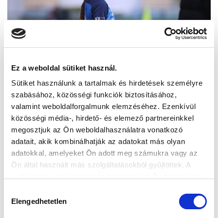
Ez a weboldal sütiket használ.
Sütiket használunk a tartalmak és hirdetések személyre
szabásához, közösségi funkciók biztosításához,
valamint weboldalforgalmunk elemzéséhez. Ezenkívül
közösségi média-, hirdető- és elemező partnereinkkel
megosztjuk az Ön weboldalhasználatra vonatkozó
adatait, akik kombinálhatják az adatokat más olyan
adatokkal, amelyeket Ön adott meg számukra vagy az
Ön által használt más szolgáltatásokból gyűjtöttek. A
weboldalon való böngészés folytatásával Ön hozzájárul a
sütik használatához.
Hozzájárulás
Elengedhetetlen
kiválasztása