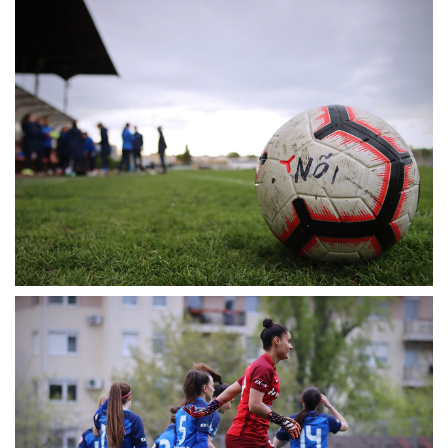
MÉRKŐZÉSEK
JELENTKEZÉS
KLUB
GALÉRIA
SZURKOLÓI ÉLMÉNYEK
SAJTÓ