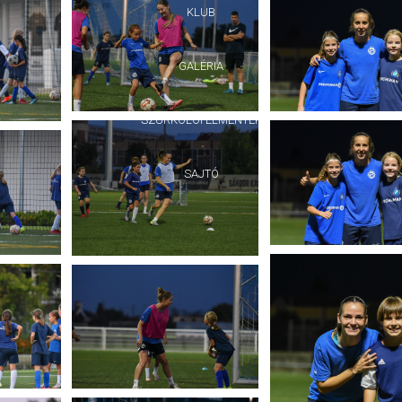
KLUB
GALÉRIA
SZURKOLÓI ÉLMÉNYEK
SAJTÓ