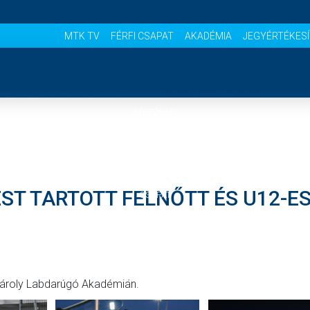
MTK TV
FÉRFI CSAPAT
AKADÉMIA
JEGYÉRTÉKES
NYITÓLAP
HÍREK
ST TARTOTT FELNŐTT ÉS U12-E
CSAPAT
MÉRKŐZÉSEK
JELENTKEZÉS
 Károly Labdarúgó Akadémián.