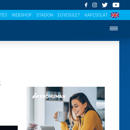
ÍTÉS
WEBSHOP
STADION
EGYESÜLET
KAPCSOLAT
S