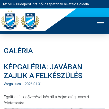
Az MTK Budapest Zrt. női csapatának hivatalos oldala
GALÉRIA
MTK TV
FÉRFI CSAPAT
AKADÉMIA
KÉPGALÉRIA: JAVÁBAN
JEGYÉRTÉKESÍTÉS
WEBSHOP
STADION
ZAJLIK A FELKÉSZÜLÉS
EGYESÜLET
KAPCSOLAT
Varga Luca
2026.01.31
NYITÓLAP
Együttesünk gőzerővel készül a bajnokság tavaszi
HÍREK
folytatására.
CSAPAT