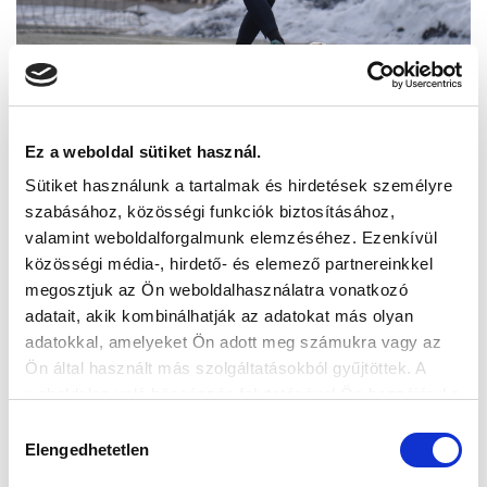
Ez a weboldal sütiket használ.
Sütiket használunk a tartalmak és hirdetések személyre
szabásához, közösségi funkciók biztosításához,
valamint weboldalforgalmunk elemzéséhez. Ezenkívül
közösségi média-, hirdető- és elemező partnereinkkel
megosztjuk az Ön weboldalhasználatra vonatkozó
adatait, akik kombinálhatják az adatokat más olyan
adatokkal, amelyeket Ön adott meg számukra vagy az
Ön által használt más szolgáltatásokból gyűjtöttek. A
weboldalon való böngészés folytatásával Ön hozzájárul a
sütik használatához.
Hozzájárulás
Elengedhetetlen
kiválasztása