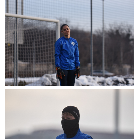
MÉRKŐZÉSEK
JELENTKEZÉS
KLUB
GALÉRIA
SZURKOLÓI ÉLMÉNYEK
SAJTÓ