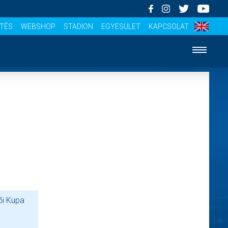
ÍTÉS
WEBSHOP
STADION
EGYESÜLET
KAPCSOLAT
ői Kupa