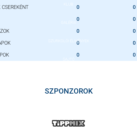
KLUB
 CSEREKÉNT
0
0
0
0
GALÉRIA
SZOK
0
0
SZURKOLÓI ÉLMÉNYEK
APOK
0
0
APOK
0
0
SAJTÓ
SZPONZOROK