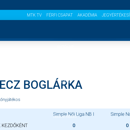
MTK TV
FÉRFI CSAPAT
AKADÉMIA
JEGYÉRTÉKES
NYITÓLAP
HÍREK
ECZ BOGLÁRKA
CSAPAT
MÉRKŐZÉSEK
őnyjátékos
Simple Női Liga NB I
Simple N
JELENTKEZÉS
 KEZDŐKÉNT
0
0