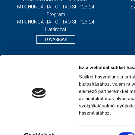
MTK HUNGÁRIA FC - TAO SFP 23-24
S
Program
MTK HUNGÁRIA FC - TAO SFP 23-24
Határozat
TOVÁBBIAK
Ez a weboldal sütiket has
Sütiket használunk a tart
biztosításához, valamint 
elemező partnereinkkel me
az adatokat más olyan ad
szolgáltatásokból gyűjtött
használatához.
Hozzájárulás