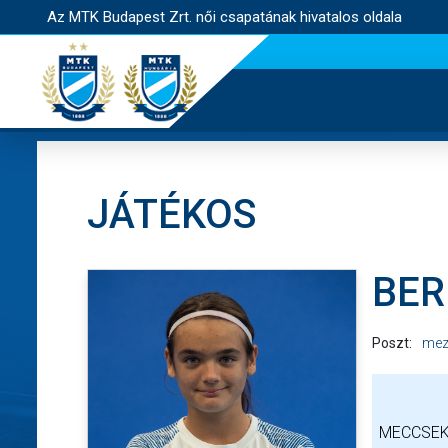
Az MTK Budapest Zrt. női csapatának hivatalos oldala
JÁTÉKOS
BER
Poszt:
mez
MECCSEK