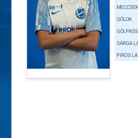
MECCSEK
GÓLOK
GÓLPAS
SÁRGA L
PIROS L