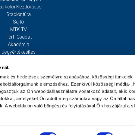
zurkolói Kezdőrúgás
Stadiontúra
Sajtó
MTK TV
Férfi Csapat
Akadémia
Jegyértékesítés
Webshop
Stadion
znál.
Egyesület
almak és hirdetések személyre szabásához, közösségi funkciók
Kapcsolat
weboldalforgalmunk elemzéséhez. Ezenkívül közösségi média-, h
gosztjuk az Ön weboldalhasználatra vonatkozó adatait, akik ko
atokkal, amelyeket Ön adott meg számukra vagy az Ön által ha
ek. A weboldalon való böngészés folytatásával Ön hozzájárul a sü