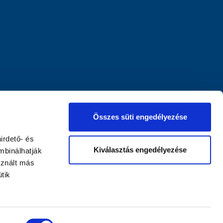
Összes süti engedélyezése
irdető- és
Kiválasztás engedélyezése
mbinálhatják
sznált más
tik