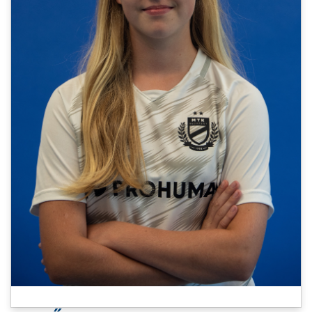
MÉRKŐZÉSEK
JELENTKEZÉS
KLUB
GALÉRIA
SZURKOLÓI ÉLMÉNYEK
SAJTÓ