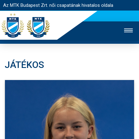
Az MTK Budapest Zrt. női csapatának hivatalos oldala
JÁTÉKOS
MTK TV
FÉRFI CSAPAT
AKADÉMIA
JEGYÉRTÉKESÍTÉS
WEBSHOP
STADION
EGYESÜLET
KAPCSOLAT
NYITÓLAP
HÍREK
CSAPAT