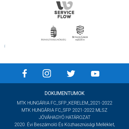
Í
DOKUMENTUMOK
MTK HUNGÁRIA FC_SFP_KERELEM_2021-2022
MTK HUNGÁRIA FC_SFP 2021-2022 MLSZ
JÓVÁHAGYÓ HATÁROZAT
2020. Évi Beszámoló És Közhasznúsági Melléklet,