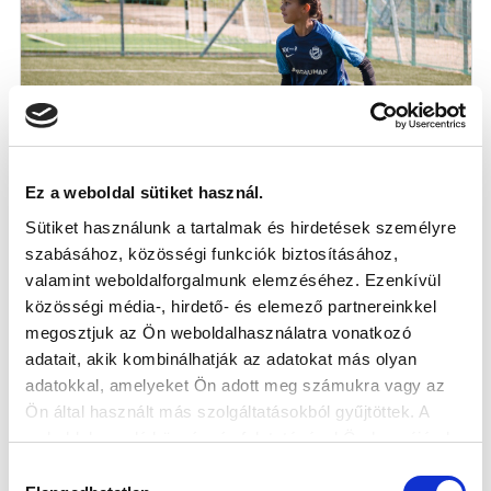
Ez a weboldal sütiket használ.
Sütiket használunk a tartalmak és hirdetések személyre
szabásához, közösségi funkciók biztosításához,
U14-ES REGIONÁLIS VÁLOGATOTT: HÉT
valamint weboldalforgalmunk elemzéséhez. Ezenkívül
JÁTÉKOSUNK A KERETBEN
közösségi média-, hirdető- és elemező partnereinkkel
megosztjuk az Ön weboldalhasználatra vonatkozó
adatait, akik kombinálhatják az adatokat más olyan
2025-05-16
adatokkal, amelyeket Ön adott meg számukra vagy az
Ön által használt más szolgáltatásokból gyűjtöttek. A
weboldalon való böngészés folytatásával Ön hozzájárul a
sütik használatához.
Hozzájárulás