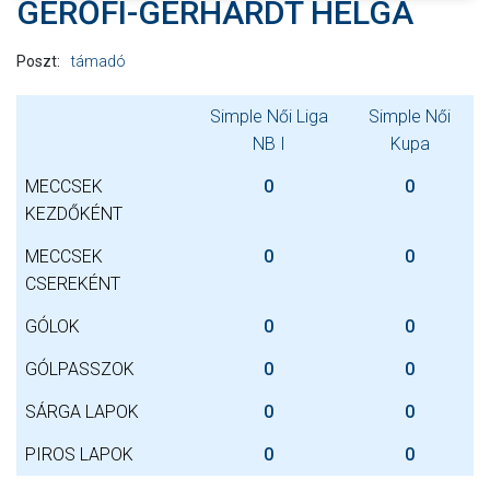
GERŐFI-GERHARDT HELGA
Poszt:
támadó
Simple Női Liga
Simple Női
NB I
Kupa
MECCSEK
0
0
KEZDŐKÉNT
MECCSEK
0
0
CSEREKÉNT
GÓLOK
0
0
GÓLPASSZOK
0
0
SÁRGA LAPOK
0
0
PIROS LAPOK
0
0