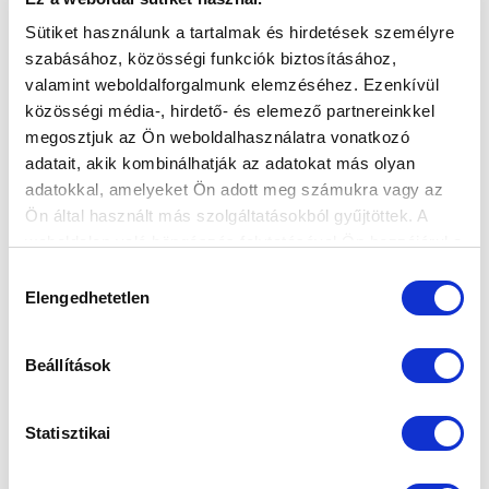
Sütiket használunk a tartalmak és hirdetések személyre
szabásához, közösségi funkciók biztosításához,
valamint weboldalforgalmunk elemzéséhez. Ezenkívül
közösségi média-, hirdető- és elemező partnereinkkel
megosztjuk az Ön weboldalhasználatra vonatkozó
adatait, akik kombinálhatják az adatokat más olyan
adatokkal, amelyeket Ön adott meg számukra vagy az
Ön által használt más szolgáltatásokból gyűjtöttek. A
weboldalon való böngészés folytatásával Ön hozzájárul a
sütik használatához.
Hozzájárulás
Elengedhetetlen
kiválasztása
Beállítások
Í
Statisztikai