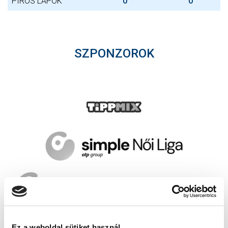
PIROS LAPOK
0
0
SZPONZOROK
Ez a weboldal sütiket használ.