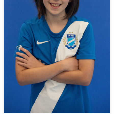
MÉRKŐZÉSEK
JELENTKEZÉS
KLUB
GALÉRIA
SZURKOLÓI ÉLMÉNYEK
SAJTÓ