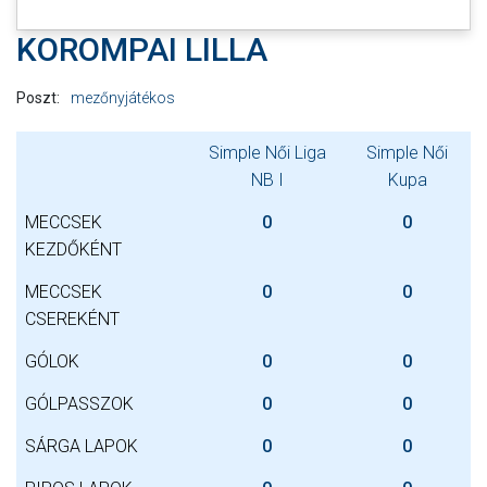
KOROMPAI LILLA
Poszt:
mezőnyjátékos
Simple Női Liga
Simple Női
NB I
Kupa
MECCSEK
0
0
KEZDŐKÉNT
MECCSEK
0
0
CSEREKÉNT
GÓLOK
0
0
GÓLPASSZOK
0
0
SÁRGA LAPOK
0
0