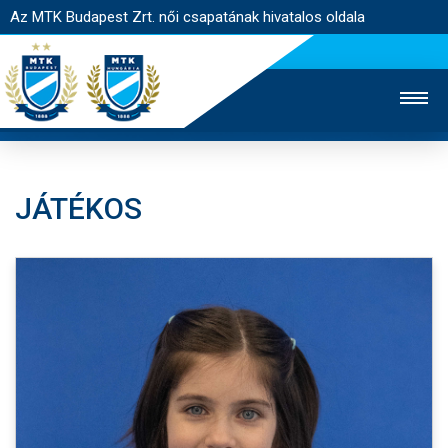
Az MTK Budapest Zrt. női csapatának hivatalos oldala
JÁTÉKOS
MTK TV
FÉRFI CSAPAT
AKADÉMIA
JEGYÉRTÉKESÍTÉS
WEBSHOP
STADION
EGYESÜLET
KAPCSOLAT
NYITÓLAP
HÍREK
CSAPAT