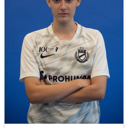
MÉRKŐZÉSEK
JELENTKEZÉS
KLUB
GALÉRIA
SZURKOLÓI ÉLMÉNYEK
SAJTÓ