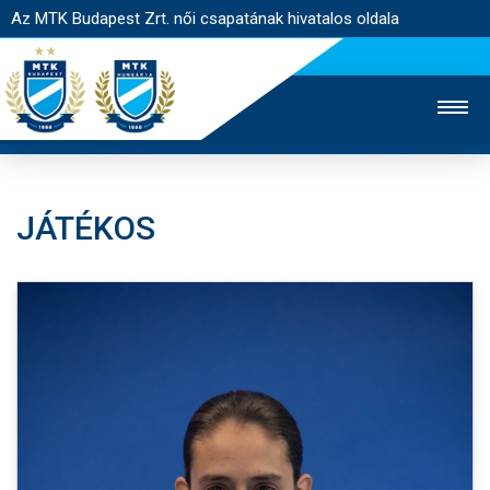
Az MTK Budapest Zrt. női csapatának hivatalos oldala
JÁTÉKOS
MTK TV
FÉRFI CSAPAT
AKADÉMIA
JEGYÉRTÉKESÍTÉS
WEBSHOP
STADION
EGYESÜLET
KAPCSOLAT
NYITÓLAP
HÍREK
CSAPAT