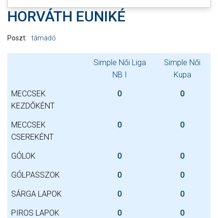
HORVÁTH EUNIKÉ
Poszt:
támadó
Simple Női Liga
Simple Női
NB I
Kupa
MECCSEK
0
0
KEZDŐKÉNT
MECCSEK
0
0
CSEREKÉNT
GÓLOK
0
0
GÓLPASSZOK
0
0
SÁRGA LAPOK
0
0
PIROS LAPOK
0
0