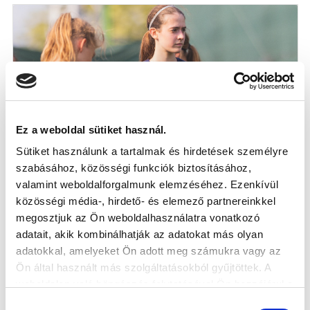
Ez a weboldal sütiket használ.
Sütiket használunk a tartalmak és hirdetések személyre
szabásához, közösségi funkciók biztosításához,
UTÁNPÓTLÁS: AZ IDEI SZEZONBAN IS
valamint weboldalforgalmunk elemzéséhez. Ezenkívül
DÍJAZZUK A HÓNAP LEGJOBBJAIT
közösségi média-, hirdető- és elemező partnereinkkel
megosztjuk az Ön weboldalhasználatra vonatkozó
adatait, akik kombinálhatják az adatokat más olyan
2024-09-20
adatokkal, amelyeket Ön adott meg számukra vagy az
Ön által használt más szolgáltatásokból gyűjtöttek. A
weboldalon való böngészés folytatásával Ön hozzájárul a
sütik használatához.
Hozzájárulás