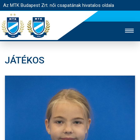
Az MTK Budapest Zrt. női csapatának hivatalos oldala
JÁTÉKOS
MTK TV
FÉRFI CSAPAT
AKADÉMIA
JEGYÉRTÉKESÍTÉS
WEBSHOP
STADION
EGYESÜLET
KAPCSOLAT
NYITÓLAP
HÍREK
CSAPAT