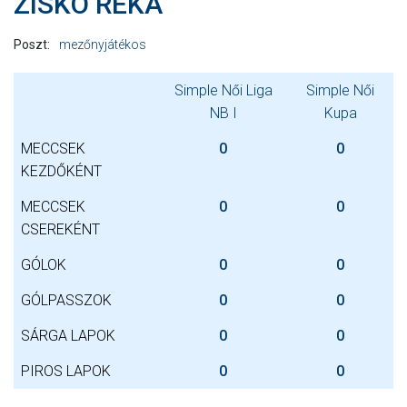
ZISKÓ RÉKA
Poszt:
mezőnyjátékos
Simple Női Liga
Simple Női
NB I
Kupa
MECCSEK
0
0
KEZDŐKÉNT
MECCSEK
0
0
CSEREKÉNT
GÓLOK
0
0
GÓLPASSZOK
0
0
SÁRGA LAPOK
0
0
PIROS LAPOK
0
0