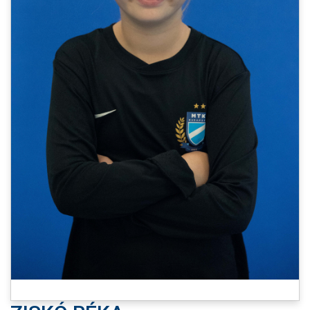
MÉRKŐZÉSEK
JELENTKEZÉS
KLUB
GALÉRIA
SZURKOLÓI ÉLMÉNYEK
SAJTÓ