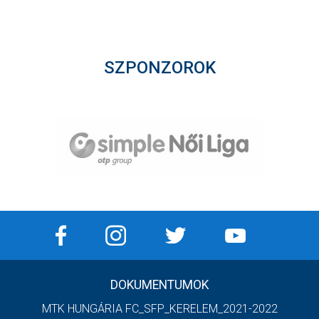
SZPONZOROK
Item
2
of
12
DOKUMENTUMOK
MTK HUNGÁRIA FC_SFP_KERELEM_2021-2022