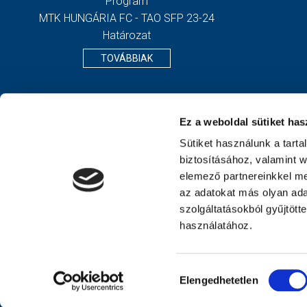
Program
MTK HUNGÁRIA FC - TAO SFP 23-24
Határozat
TOVÁBBIAK
Ez a weboldal sütiket has
Sütiket használunk a tart
biztosításához, valamint 
elemező partnereinkkel me
az adatokat más olyan ad
szolgáltatásokból gyűjtött
használatához.
Hozzájárulás
Elengedhetetlen
kiválasztása
2026 © M