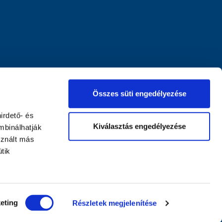
Összes süti engedélyezése
irdető- és
Kiválasztás engedélyezése
mbinálhatják
sznált más
tik
eting
Részletek megjelenítése
nntartva.