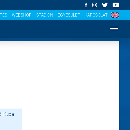
ÍTÉS
WEBSHOP
STADION
EGYESÜLET
KAPCSOLAT
ői Kupa