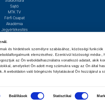
Stadiontúra
Sajtó
MTK TV
Férfi Csapat
Akadémia
Jegyértékesítés
Webshop
Stadion
znál.
Egyesület
almak és hirdetések személyre szabásához, közösségi funkciók
Kapcsolat
weboldalforgalmunk elemzéséhez. Ezenkívül közösségi média-, h
gosztjuk az Ön weboldalhasználatra vonatkozó adatait, akik ko
atokkal, amelyeket Ön adott meg számukra vagy az Ön által ha
ek. A weboldalon való böngészés folytatásával Ön hozzájárul a sü
Beállítások
Statisztikai
Mark
TK Budapest - A weboldal teljes tartalma szerzői jogi védelem alatt áll. Minden jog fe