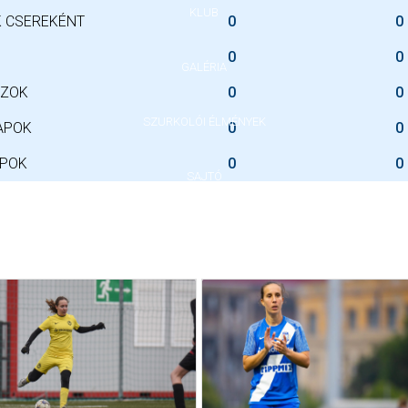
KLUB
 CSEREKÉNT
0
0
0
0
GALÉRIA
SZOK
0
0
SZURKOLÓI ÉLMÉNYEK
APOK
0
0
APOK
0
0
SAJTÓ