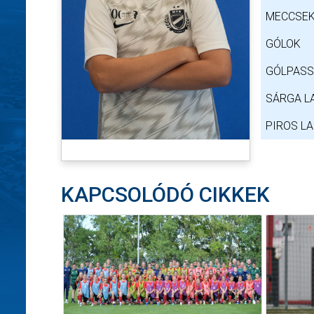
MECCSEK
GÓLOK
GÓLPAS
SÁRGA L
PIROS L
KAPCSOLÓDÓ CIKKEK