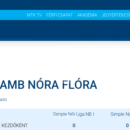
MTK TV
FÉRFI CSAPAT
AKADÉMIA
JEGYÉRTÉKES
NYITÓLAP
HÍREK
AMB NÓRA FLÓRA
CSAPAT
MÉRKŐZÉSEK
adó
Simple Női Liga NB I
Simple N
JELENTKEZÉS
 KEZDŐKÉNT
0
0