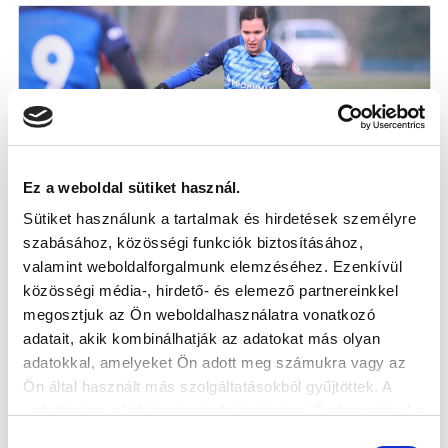
Ez a weboldal sütiket használ.
Sütiket használunk a tartalmak és hirdetések személyre
szabásához, közösségi funkciók biztosításához,
ŐK LETTEK ÁPRILIS HÓNAP JÁTÉKOSAI
valamint weboldalforgalmunk elemzéséhez. Ezenkívül
AZ UTÁNPÓTLÁSBAN
közösségi média-, hirdető- és elemező partnereinkkel
megosztjuk az Ön weboldalhasználatra vonatkozó
adatait, akik kombinálhatják az adatokat más olyan
2023-05-04
adatokkal, amelyeket Ön adott meg számukra vagy az
Ön által használt más szolgáltatásokból gyűjtöttek. A
weboldalon való böngészés folytatásával Ön hozzájárul a
sütik használatához.
Hozzájárulás