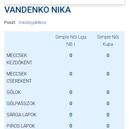
VANDENKO NIKA
Poszt:
mezőnyjátékos
Simple Női Liga
Simple Női
NB I
Kupa
MECCSEK
0
0
KEZDŐKÉNT
MECCSEK
0
0
CSEREKÉNT
GÓLOK
0
0
GÓLPASSZOK
0
0
SÁRGA LAPOK
0
0
PIROS LAPOK
0
0