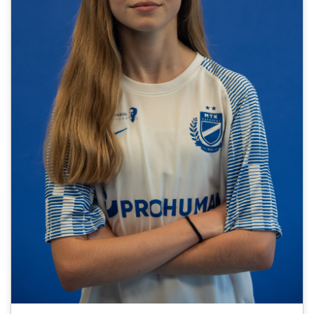
MÉRKŐZÉSEK
JELENTKEZÉS
KLUB
GALÉRIA
SZURKOLÓI ÉLMÉNYEK
SAJTÓ