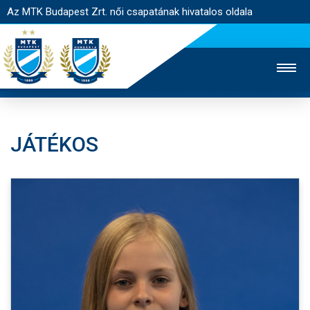
Az MTK Budapest Zrt. női csapatának hivatalos oldala
JÁTÉKOS
MTK TV
FÉRFI CSAPAT
AKADÉMIA
JEGYÉRTÉKESÍTÉS
WEBSHOP
STADION
EGYESÜLET
KAPCSOLAT
NYITÓLAP
HÍREK
CSAPAT