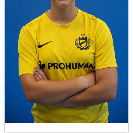
MÉRKŐZÉSEK
JELENTKEZÉS
KLUB
GALÉRIA
SZURKOLÓI ÉLMÉNYEK
SAJTÓ