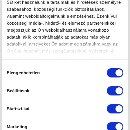
Sütiket használunk a tartalmak és hirdetések személyre
szabásához, közösségi funkciók biztosításához,
SZPONZOROK
valamint weboldalforgalmunk elemzéséhez. Ezenkívül
közösségi média-, hirdető- és elemező partnereinkkel
megosztjuk az Ön weboldalhasználatra vonatkozó
adatait, akik kombinálhatják az adatokat más olyan
adatokkal, amelyeket Ön adott meg számukra vagy az
Ön által használt más szolgáltatásokból gyűjtöttek. A
weboldalon való böngészés folytatásával Ön hozzájárul a
sütik használatához.
Hozzájárulás
Elengedhetetlen
kiválasztása
Beállítások
Statisztikai
Marketing