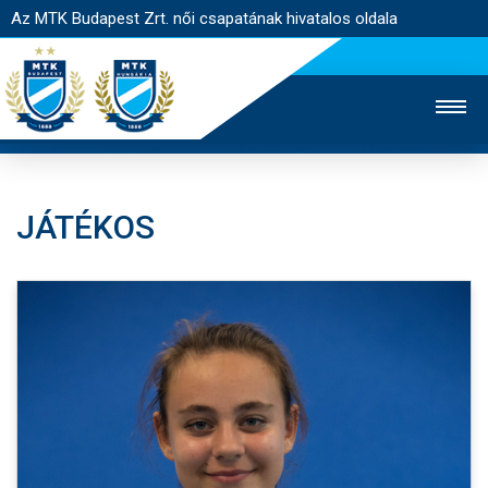
Az MTK Budapest Zrt. női csapatának hivatalos oldala
JÁTÉKOS
MTK TV
FÉRFI CSAPAT
AKADÉMIA
JEGYÉRTÉKESÍTÉS
WEBSHOP
STADION
EGYESÜLET
KAPCSOLAT
NYITÓLAP
HÍREK
CSAPAT