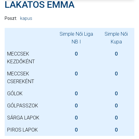
LAKATOS EMMA
Poszt:
kapus
Simple Női Liga
Simple Női
NB I
Kupa
MECCSEK
0
0
KEZDŐKÉNT
MECCSEK
0
0
CSEREKÉNT
GÓLOK
0
0
GÓLPASSZOK
0
0
SÁRGA LAPOK
0
0
PIROS LAPOK
0
0