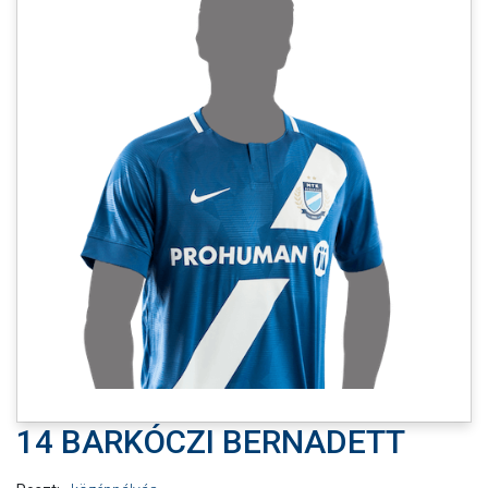
MÉRKŐZÉSEK
JELENTKEZÉS
KLUB
GALÉRIA
SZURKOLÓI ÉLMÉNYEK
SAJTÓ
14 BARKÓCZI BERNADETT