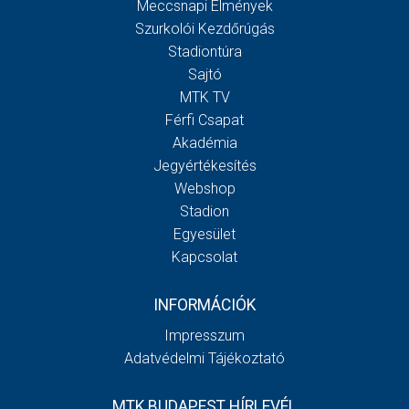
Meccsnapi Élmények
Szurkolói Kezdőrúgás
Stadiontúra
Sajtó
MTK TV
Férfi Csapat
Akadémia
Jegyértékesítés
Webshop
Stadion
Egyesület
Kapcsolat
INFORMÁCIÓK
Impresszum
Adatvédelmi Tájékoztató
MTK BUDAPEST HÍRLEVÉL