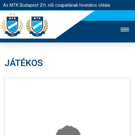
Az MTK Budapest Zrt. női csapatának hivatalos oldala
JÁTÉKOS
MTK TV
FÉRFI CSAPAT
AKADÉMIA
JEGYÉRTÉKESÍTÉS
WEBSHOP
STADION
EGYESÜLET
KAPCSOLAT
NYITÓLAP
HÍREK
CSAPAT