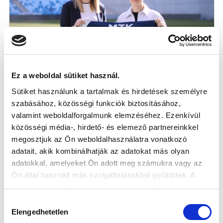
Ez a weboldal sütiket használ.
Sütiket használunk a tartalmak és hirdetések személyre
PROFI SZERZŐDÉST ÍRT ALÁ BARKÓCZI
szabásához, közösségi funkciók biztosításához,
BERNADETT
valamint weboldalforgalmunk elemzéséhez. Ezenkívül
közösségi média-, hirdető- és elemező partnereinkkel
megosztjuk az Ön weboldalhasználatra vonatkozó
2023-02-22
adatait, akik kombinálhatják az adatokat más olyan
adatokkal, amelyeket Ön adott meg számukra vagy az
Ön által használt más szolgáltatásokból gyűjtöttek. A
weboldalon való böngészés folytatásával Ön hozzájárul a
sütik használatához.
Hozzájárulás
SZPONZOROK
Elengedhetetlen
kiválasztása