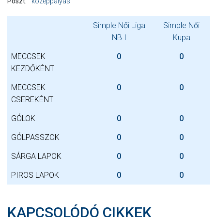
Poszt:
középpályás
Simple Női Liga
Simple Női
NB I
Kupa
MECCSEK
0
0
KEZDŐKÉNT
MECCSEK
0
0
CSEREKÉNT
GÓLOK
0
0
GÓLPASSZOK
0
0
SÁRGA LAPOK
0
0
PIROS LAPOK
0
0
KAPCSOLÓDÓ CIKKEK