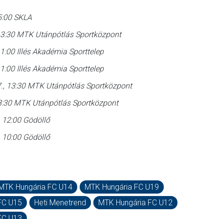
15:00 SKLA
13:30 MTK Utánpótlás Sportközpont
1:00 Illés Akadémia Sporttelep
1:00 Illés Akadémia Sporttelep
., 13:30 MTK Utánpótlás Sportközpont
8:30 MTK Utánpótlás Sportközpont
, 12:00 Gödöllő
, 10:00 Gödöllő
MTK Hungária FC U14
MTK Hungária FC U19
FC U15
Heti Menetrend
MTK Hungária FC U12
FC U13