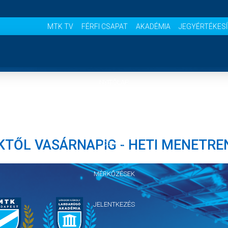
MTK TV
FÉRFI CSAPAT
AKADÉMIA
JEGYÉRTÉKES
NYITÓLAP
HÍREK
TŐL VASÁRNAPIG - HETI MENETRE
CSAPAT
MÉRKŐZÉSEK
JELENTKEZÉS