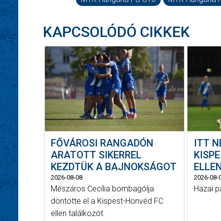
KAPCSOLÓDÓ CIKKEK
FŐVÁROSI RANGADÓN
ITT 
ARATOTT SIKERREL
KISP
KEZDTÜK A BAJNOKSÁGOT
ELLE
2026-08-08
2026-08-
Mészáros Cecília bombagólja
Hazai p
döntötte el a Kispest-Honvéd FC
ellen találkozót.