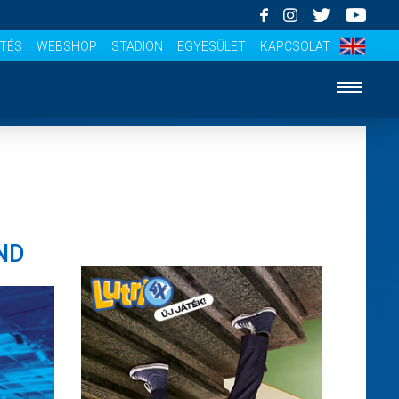
ÍTÉS
WEBSHOP
STADION
EGYESÜLET
KAPCSOLAT
ND