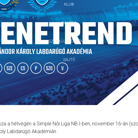
KLUB
GALÉRIA
SZURKOLÓI ÉLMÉNYEK
SAJTÓ
tssza a hétvégén a Simple Női Liga NB I-ben, november 16-án (s
Károly Labdarúgó Akadémián.