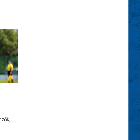
ezők,