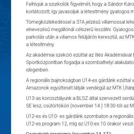
Felhívjuk a szurkolók figyelmét, hogy a Sándor Ká
korlátozott, így javasoljuk a létesítmény gyalog
Tömegközlekedéssel a 37A jelzésű villamossal lehet 
elnevezésű megállónál célszerű leszállni. Gyalogos
parkolás után a villamos felüljárón keresztül, az M
a létesítmény.
Az akadémiai szekció ezúttal az Illés Akadémiával
Sportközpontban fogadja a szombathelyi alakulatot
idegenben.
A regionális bajnokságban U14-es gárdánk ezúttal va
Amazonok együttesét látják vendégül az MTK Után
U13-as korosztályunk a BLSZ által szervezett serdül
SE lesz, csütörtökön (november 14.) 18:30-tól az
U12-es és U10- es gárdánk szombaton a regionális b
U12-es program 12, míg az U10-es 10 órakor veszi