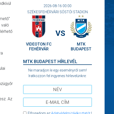
dkívül
2026-08-16 00:00
SZÉKESFEHÉRVÁRI SÓSTÓI STADION
emető”
 való
VS
elérhető
VIDEOTON FC
MTK
FEHÉRVÁR
BUDAPEST
ra
MTK BUDAPEST HÍRLEVÉL
lai
Ne maradjon le egy eseményről sem!
Iratkozzon fel ingyenes hírlevelünkre:
énzügyőr
esz. Az
Elfogadom az
Adatvédelmi tájékoztatót
!