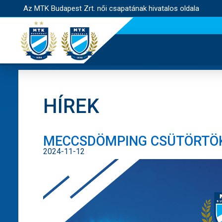
Az MTK Budapest Zrt. női csapatának hivatalos oldala
HÍREK
MECCSDÖMPING CSÜTÖRTÖK
2024-11-12