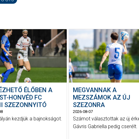
NÉZHETŐ ÉLŐBEN A
MEGVANNAK A
EST-HONVÉD FC
MEZSZÁMOK AZ ÚJ
NI SZEZONNYITÓ
SZEZONRA
08
2026-08-07
ályán kezdjük a bajnokságot.
Számot választottak az új érk
Gávris Gabriella pedig cserélt.