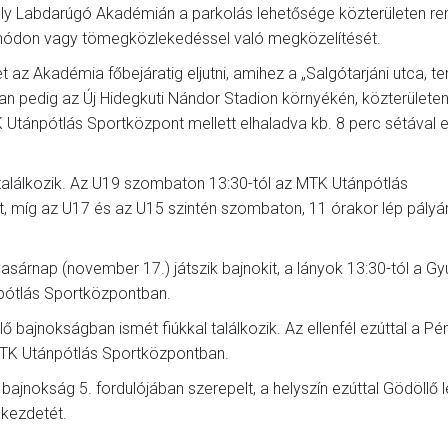
roly Labdarúgó Akadémián a parkolás lehetősége közterületen ren
os módon vagy tömegközlekedéssel való megközelítését.
az Akadémia főbejáratig eljutni, amihez a „Salgótarjáni utca, t
an pedig az Új Hidegkuti Nándor Stadion környékén, közterületen
TK Utánpótlás Sportközpont mellett elhaladva kb. 8 perc sétával 
 találkozik. Az U19 szombaton 13:30-tól az MTK Utánpótlás
, míg az U17 és az U15 szintén szombaton, 11 órakor lép pályá
sárnap (november 17.) játszik bajnokit, a lányok 13:30-tól a Gyu
pótlás Sportközpontban.
ő bajnokságban ismét fiúkkal találkozik. Az ellenfél ezúttal a P
 MTK Utánpótlás Sportközpontban.
ajnokság 5. fordulójában szerepelt, a helyszín ezúttal Gödöllő l
 kezdetét.