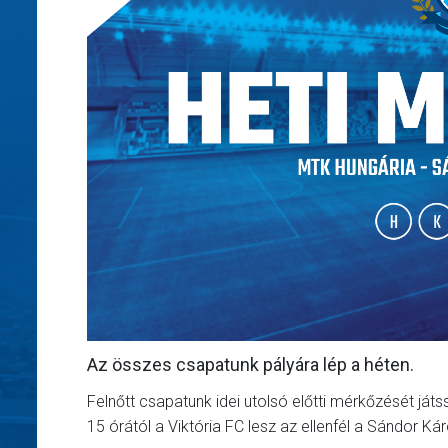
Az összes csapatunk pályára lép a héten.
Felnőtt csapatunk idei utolsó előtti mérkőzését já
15 órától a Viktória FC lesz az ellenfél a Sándor 