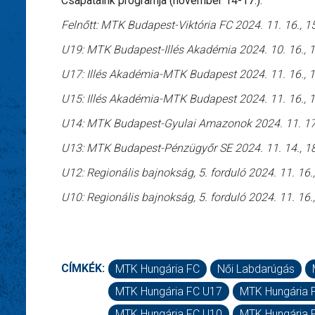
Csapataink programja (november 14-17.):
Felnőtt: MTK Budapest-Viktória FC 2024. 11. 16., 
U19: MTK Budapest-Illés Akadémia 2024. 10. 16., 
U17: Illés Akadémia-MTK Budapest 2024. 11. 16., 1
U15: Illés Akadémia-MTK Budapest 2024. 11. 16., 1
U14: MTK Budapest-Gyulai Amazonok 2024. 11. 17
U13: MTK Budapest-Pénzügyőr SE 2024. 11. 14., 1
U12: Regionális bajnokság, 5. forduló 2024. 11. 16.
U10: Regionális bajnokság, 5. forduló 2024. 11. 16.
CÍMKÉK:
MTK Hungária FC
Női Labdarúgás
MTK Hungária FC U17
MTK Hungária 
MTK Hungária FC U10
MTK Hungária 