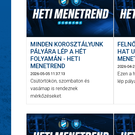
MINDEN KOROSZTÁLYUNK
FELN
PÁLYÁRA LÉP A HÉT
HAT U
FOLYAMÁN - HETI
MENE
MENETREND
2026-04-2
Ezen a 
2026-05-05 11:37:13
Csütörtökön, szombaton és
lép pály
vasárnap is rendeznek
mérkőzéseket.