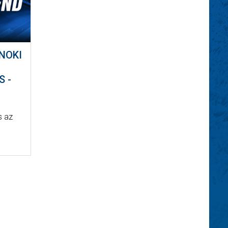
NOKI
 -
s az