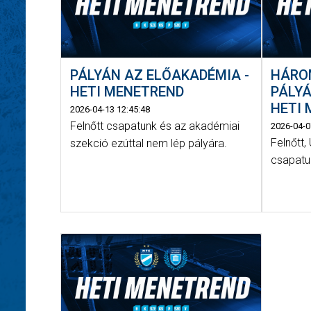
PÁLYÁN AZ ELŐAKADÉMIA -
HÁROM
HETI MENETREND
PÁLYÁ
HETI
2026-04-13 12:45:48
Felnőtt csapatunk és az akadémiai
2026-04-0
Felnőtt
szekció ezúttal nem lép pályára.
csapatun