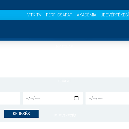
MTK TV
FÉRFI CSAPAT
AKADÉMIA
JEGYÉRTÉKES
NYITÓLAP
HÍREK
CSAPAT
MÉRKŐZÉSEK
KERESÉS
JELENTKEZÉS