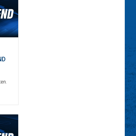
ND
ten.