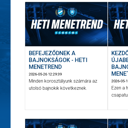
BEFEJEZŐDNEK A
KEZDŐ
BAJNOKSÁGOK - HETI
ÚJABB
MENETREND
BAJNO
MENE
2026-05-26 12:29:39
Minden korosztályunk számára az
2026-05-1
Ezen a h
utolsó bajnokik következnek.
csapatun