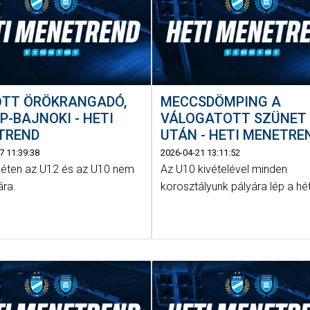
ŐTT ÖRÖKRANGADÓ,
MECCSDÖMPING A
P-BAJNOKI - HETI
VÁLOGATOTT SZÜNET
TREND
UTÁN - HETI MENETRE
7 11:39:38
2026-04-21 13:11:52
héten az U12 és az U10 nem
Az U10 kivételével minden
ára.
korosztályunk pályára lép a hé