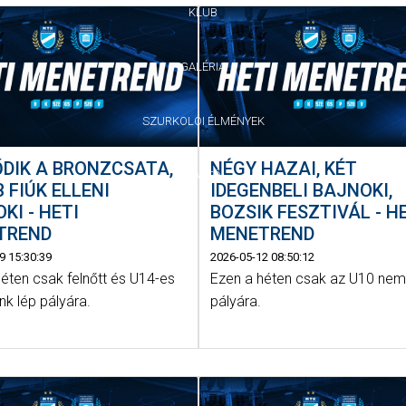
KLUB
GALÉRIA
SZURKOLÓI ÉLMÉNYEK
DIK A BRONZCSATA,
NÉGY HAZAI, KÉT
SAJTÓ
 FIÚK ELLENI
IDEGENBELI BAJNOKI,
KI - HETI
BOZSIK FESZTIVÁL - H
TREND
MENETREND
9 15:30:39
2026-05-12 08:50:12
éten csak felnőtt és U14-es
Ezen a héten csak az U10 nem
k lép pályára.
pályára.