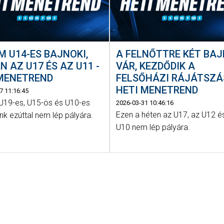
 U14-ES BAJNOKI,
A FELNŐTTRE KÉT BAJ
N AZ U17 ÉS AZ U11 -
VÁR, KEZDŐDIK A
 MENETREND
FELSŐHÁZI RÁJÁTSZÁS
HETI MENETREND
7 11:16:45
, U19-es, U15-ös és U10-es
2026-03-31 10:46:16
Ezen a héten az U17, az U12 é
k ezúttal nem lép pályára.
U10 nem lép pályára.