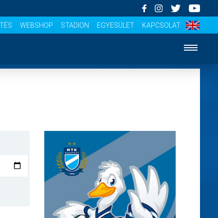
ÍTÉS
WEBSHOP
STADION
EGYESÜLET
KAPCSOLAT