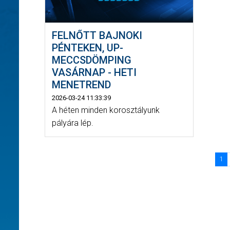
FELNŐTT BAJNOKI
PÉNTEKEN, UP-
MECCSDÖMPING
VASÁRNAP - HETI
MENETREND
2026-03-24 11:33:39
A héten minden korosztályunk
pályára lép.
1