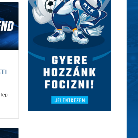
ETI
 lép