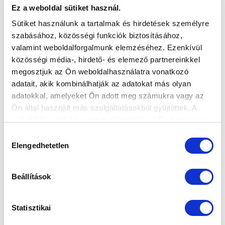
Ez a weboldal sütiket használ.
Sütiket használunk a tartalmak és hirdetések személyre
szabásához, közösségi funkciók biztosításához,
valamint weboldalforgalmunk elemzéséhez. Ezenkívül
közösségi média-, hirdető- és elemező partnereinkkel
megosztjuk az Ön weboldalhasználatra vonatkozó
adatait, akik kombinálhatják az adatokat más olyan
adatokkal, amelyeket Ön adott meg számukra vagy az
Ön által használt más szolgáltatásokból gyűjtöttek. A
weboldalon való böngészés folytatásával Ön hozzájárul a
sütik használatához.
Hozzájárulás
EZEKBEN SZÁMÍTHATSZ RÁNK:
Elengedhetetlen
kiválasztása
hangulatos helyszín biztosítása
Budapest
belvárosában, az Új Hidegkuti Nándor Stadion
Beállítások
egyik páholyában, vagy a lelátós szektorok
egyikében,
belsős catering cég segítségével
saját food
Statisztikai
truckot biztosítunk vagy pultot telepítünk,
saját