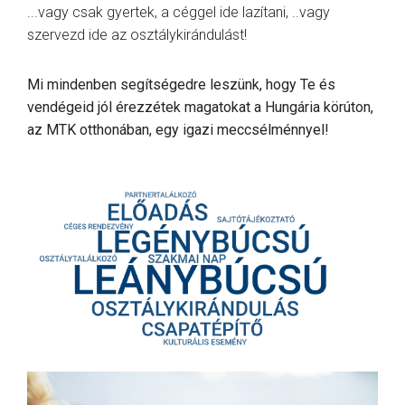
...vagy csak gyertek, a céggel ide lazítani, ..vagy
MÉRKŐZÉSEK
szervezd ide az osztálykirándulást!
JELENTKEZÉS
Mi mindenben segítségedre leszünk, hogy Te és
KLUB
vendégeid jól érezzétek magatokat a Hungária körúton,
az MTK otthonában, egy igazi meccsélménnyel!
GALÉRIA
SZURKOLÓI ÉLMÉNYEK
SAJTÓ