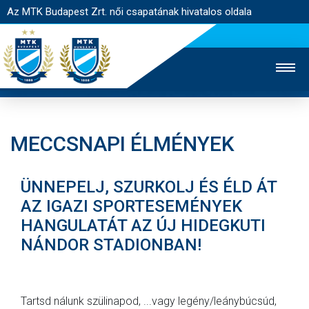
Az MTK Budapest Zrt. női csapatának hivatalos oldala
MECCSNAPI ÉLMÉNYEK
MTK TV
FÉRFI CSAPAT
AKADÉMIA
ÜNNEPELJ, SZURKOLJ ÉS ÉLD ÁT
JEGYÉRTÉKESÍTÉS
WEBSHOP
STADION
AZ IGAZI SPORTESEMÉNYEK
EGYESÜLET
KAPCSOLAT
HANGULATÁT AZ ÚJ HIDEGKUTI
NÁNDOR STADIONBAN!
NYITÓLAP
HÍREK
Tartsd nálunk szülinapod, ...vagy legény/leánybúcsúd,
CSAPAT