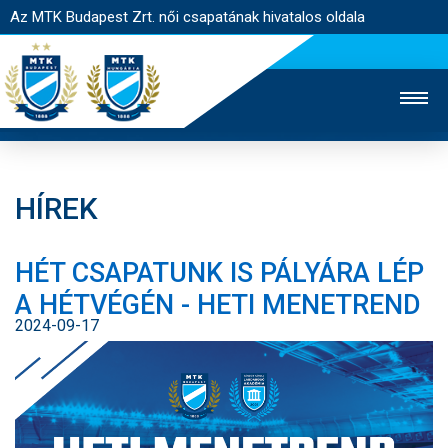
Az MTK Budapest Zrt. női csapatának hivatalos oldala
HÍREK
MTK TV
FÉRFI CSAPAT
AKADÉMIA
HÉT CSAPATUNK IS PÁLYÁRA LÉP
JEGYÉRTÉKESÍTÉS
WEBSHOP
STADION
A HÉTVÉGÉN - HETI MENETREND
EGYESÜLET
KAPCSOLAT
2024-09-17
NYITÓLAP
HÍREK
CSAPAT