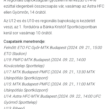
A regionális bajnokságban győzelemmel kezdő U14-re
ezúttal idegenbeli összecsapás vár, vasárnap az Astra HFC
ellen Gyömrőn, 14 órától.
Az U12-es és U10-es regionális bajnokság is kezdetét
veszi, az 1. fordulóra a Bánka Kristóf Sportközpontban
kerül sor vasárnap 10 órától.
Csapataink menetrendje:
Felnőtt: ETO FC Győr-MTK Budapest (2024. 09. 21., 15:00
ETO Stadion)
U19: PMFC-MTK Budapest (2024. 09. 22., 14:00
Kovácstelep Sporttelep)
U17: MTK Budapest-PMFC (2024. 09. 21., 13:30 MTK
Utánpótlás Sportközpont)
U15: MTK Budapest-PMFC (2024. 09. 21., 11:00 MTK
Utánpótlás Sportközpont)
U14: Astra HFC-MTK Budapest (2024. 09. 22., 14:00 UFC
Gyömrő Sporttelep)
U13: Pihenő