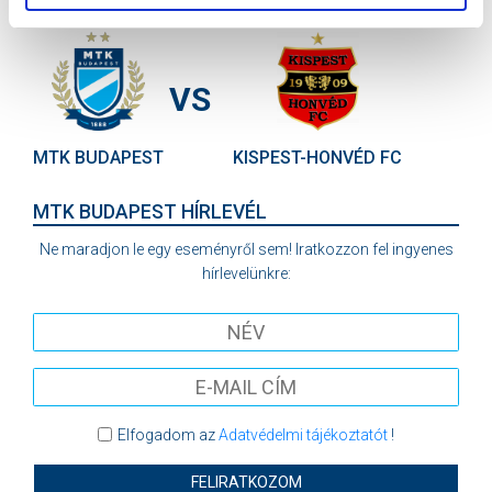
SÁNDOR KÁROLY LABDARÚGÓ AKADÉMIA
VS
MTK BUDAPEST
KISPEST-HONVÉD FC
MTK BUDAPEST HÍRLEVÉL
Ne maradjon le egy eseményről sem! Iratkozzon fel ingyenes
hírlevelünkre:
Elfogadom az
Adatvédelmi tájékoztatót
!
FELIRATKOZOM