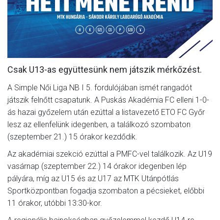
MÉRKŐZÉSEK
JELENTKEZÉS
KLUB
Csak U13-as együttesünk nem játszik mérkőzést.
GALÉRIA
A Simple Női Liga NB I 5. fordulójában ismét rangadót
SZURKOLÓI ÉLMÉNYEK
játszik felnőtt csapatunk. A Puskás Akadémia FC elleni 1-0-
SAJTÓ
ás hazai győzelem után ezúttal a listavezető ETO FC Győr
lesz az ellenfelünk idegenben, a találkozó szombaton
(szeptember 21.) 15 órakor kezdődik.
Az akadémiai szekció ezúttal a PMFC-vel találkozik. Az U19
vasárnap (szeptember 22.) 14 órakor idegenben lép
pályára, míg az U15 és az U17 az MTK Utánpótlás
Sportközpontban fogadja szombaton a pécsieket, előbbi
11 órakor, utóbbi 13:30-kor.