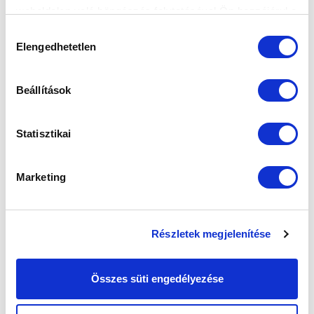
weboldalon való böngészés folytatásával Ön hozzájárul a
sütik használatához.
Hozzájárulás
Elengedhetetlen
kiválasztása
Beállítások
Statisztikai
Marketing
Részletek megjelenítése
Összes süti engedélyezése