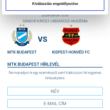
Kiválasztás engedélyezése
KÖVETKEZŐ MÉRKŐZÉS
2026-08-08 15:00
SÁNDOR KÁROLY LABDARÚGÓ AKADÉMIA
VS
MTK BUDAPEST
KISPEST-HONVÉD FC
MTK BUDAPEST HÍRLEVÉL
Ne maradjon le egy eseményről sem! Iratkozzon fel ingyenes
hírlevelünkre: