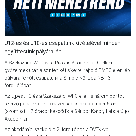
MÉRKŐZÉSEK
JELENTKEZÉS
KLUB
U12-es és U10-es csapatunk kivételével minden
GALÉRIA
együttesünk pályára lép.
SZURKOLÓI ÉLMÉNYEK
A Szekszárdi WFC és a Puskás Akadémia FC elleni
SAJTÓ
győzelmek után a szintén két sikerrel rajtoló PMFC ellen lép
pályára felnőtt csapatunk a Simple Női Liga NB I 3.
fordulójában.
Az Újpest FC és a Szekszárdi WFC ellen is három pontot
szerző pécsiek elleni összecsapás szeptember 6-án
(szombat) 17 órakor kezdődik a Sándor Károly Labdarúgó
Akadémián.
Az akadémiai szekció a 2. fordulóban a DVTK-val