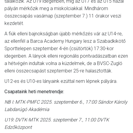
találkozik. Az U19 idegenben, míg az U17 és az U15 hazai
pályán mérkőzik meg a miskolciakkal. Mindhárom
összecsapás vasárnap (szeptember 7.) 11 órakor veszi
kezdetét.
A fiúk elleni bajnokságban újabb mérkőzés vár az U14-re,
az ellenfél a Barca Academy Hungary lesz a Szabadkikötő
Sporttelepen szeptember 4-én (csütörtök) 17:30-kor
idegenben. A lányok elleni regionális pontvadászatban ezen
a hétvégén indultak volna a küzdelmek, de a BVSC-Zugló
elleni összecsapást szeptember 25-re halasztották.
U12-es és U10-es lányaink ezúttal nem lépnek pályára.
Csapataink heti menetrendje:
NB I: MTK-PMFC 2025. szeptember 6., 17:00 Sándor Károly
Labdarúgó Akadémia
U19: DVTK-MTK 2025. szeptember 7., 11:00 DVTK
Edzőközpont