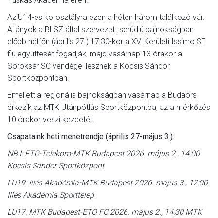
Puskás Akadémia ellen.
Az U14-es korosztályra ezen a héten három találkozó vár.
A lányok a BLSZ által szervezett serüdlú bajnokságban
előbb hétfőn (április 27.) 17:30-kor a XV. Kerületi Issimo SE
fiú együttesét fogadják, majd vasárnap 13 órakor a
Soroksár SC vendégei lesznek a Kocsis Sándor
Sportközpontban.
Emellett a regionális bajnokságban vasárnap a Budaörs
érkezik az MTK Utánpótlás Sportközpontba, az a mérkőzés
10 órakor veszi kezdetét.
Csapataink heti menetrendje (április 27-május 3.):
NB I: FTC-Telekom-MTK Budapest 2026. május 2., 14:00
Kocsis Sándor Sportközpont
LU19: Illés Akadémia-MTK Budapest 2026. május 3., 12:00
Illés Akadémia Sporttelep
LU17: MTK Budapest-ETO FC 2026. május 2., 14:30 MTK