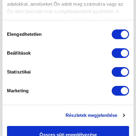
adatokkal, amelyeket Ön adott meg számukra vagy az
Ön által használt más szolgáltatásokból gyűjtöttek. A
weboldalon való böngészés folytatásával Ön hozzájárul a
sütik használatához.
Hozzájárulás
Elengedhetetlen
kiválasztása
Beállítások
Statisztikai
Marketing
Részletek megjelenítése
Összes süti engedélyezése