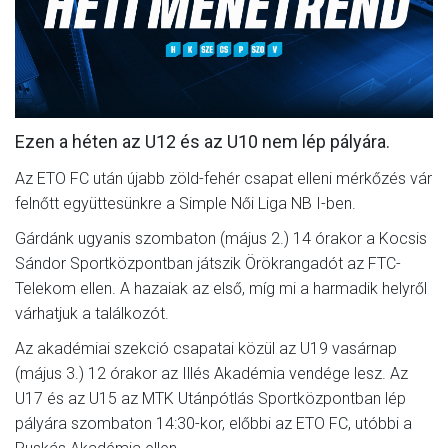
MÉRKŐZÉSEK
JELENTKEZÉS
KLUB
Ezen a héten az U12 és az U10 nem lép pályára.
GALÉRIA
Az ETO FC után újabb zöld-fehér csapat elleni mérkőzés vár
SZURKOLÓI ÉLMÉNYEK
felnőtt együttesünkre a Simple Női Liga NB I-ben.
SAJTÓ
Gárdánk ugyanis szombaton (május 2.) 14 órakor a Kocsis
Sándor Sportközpontban játszik Örökrangadót az FTC-
Telekom ellen. A hazaiak az első, míg mi a harmadik helyről
várhatjuk a találkozót.
Az akadémiai szekció csapatai közül az U19 vasárnap
(május 3.) 12 órakor az Illés Akadémia vendége lesz. Az
U17 és az U15 az MTK Utánpótlás Sportközpontban lép
pályára szombaton 14:30-kor, előbbi az ETO FC, utóbbi a