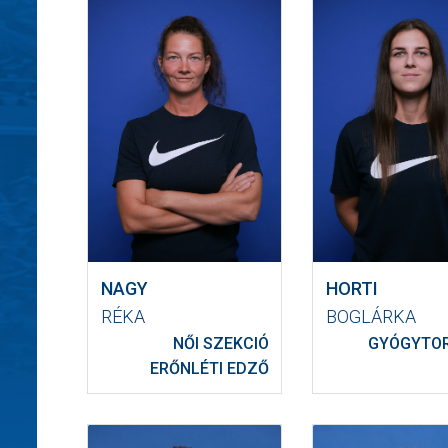
NAGY
HORTI
RÉKA
BOGLÁRKA
NŐI SZEKCIÓ
GYÓGYTO
ERŐNLÉTI EDZŐ