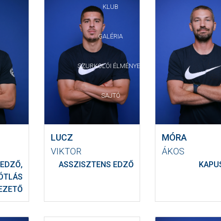
KLUB
GALÉRIA
SZURKOLÓI ÉLMÉNYEK
SAJTÓ
LUCZ
MÓRA
VIKTOR
ÁKOS
EDZŐ,
ASSZISZTENS EDZŐ
KAPU
ÓTLÁS
EZETŐ