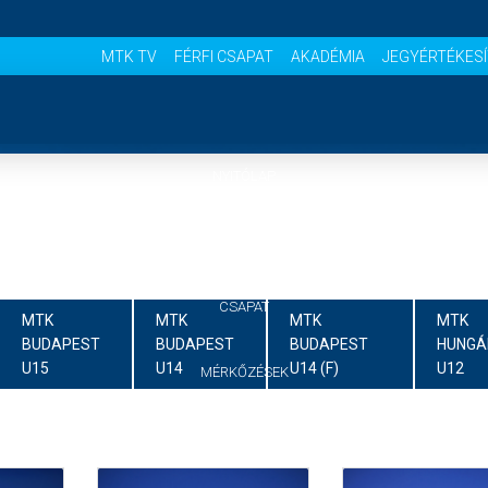
MTK TV
FÉRFI CSAPAT
AKADÉMIA
JEGYÉRTÉKES
NYITÓLAP
HÍREK
CSAPAT
MTK
MTK
MTK
MTK
BUDAPEST
BUDAPEST
BUDAPEST
HUNGÁ
U15
U14
U14 (F)
U12
MÉRKŐZÉSEK
JELENTKEZÉS