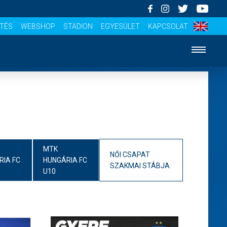
ÍTÉS
WEBSHOP
STADION
EGYESÜLET
KAPCSOLAT
MTK
NŐI CSAPAT
RIA FC
HUNGÁRIA FC
SZAKMAI STÁBJA
U10