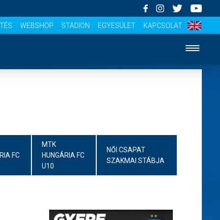
ÍTÉS
WEBSHOP
STADION
EGYESÜLET
KAPCSOLAT
MTK
NŐI CSAPAT
RIA FC
HUNGÁRIA FC
SZAKMAI STÁBJA
U10