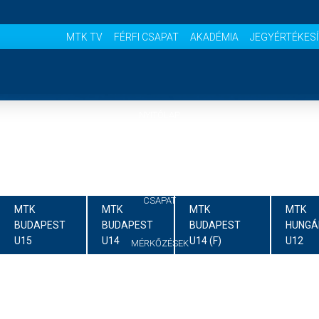
MTK TV
FÉRFI CSAPAT
AKADÉMIA
JEGYÉRTÉKES
NYITÓLAP
HÍREK
CSAPAT
MTK
MTK
MTK
MTK
BUDAPEST
BUDAPEST
BUDAPEST
HUNGÁ
U15
U14
U14 (F)
U12
MÉRKŐZÉSEK
JELENTKEZÉS