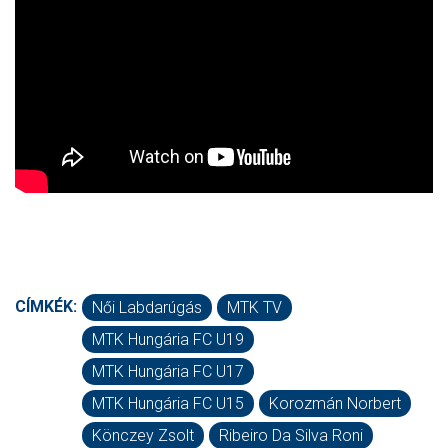
CÍMKÉK:
Női Labdarúgás
MTK TV
MTK Hungária FC U19
MTK Hungária FC U17
MTK Hungária FC U15
Korozmán Norbert
Könczey Zsolt
Ribeiro Da Silva Roni