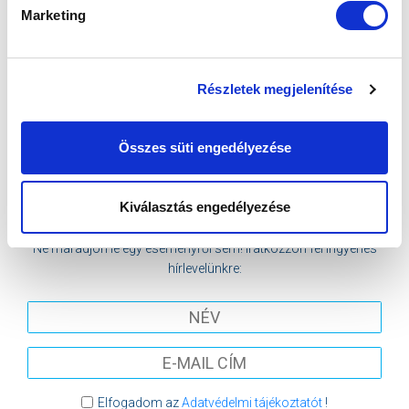
Marketing
2026-08-15 17:00
SZÉKESFEHÉRVÁRI SÓSTÓI STADION
Részletek megjelenítése
VS
Összes süti engedélyezése
VIDEOTON FC FEHÉRVÁR
MTK BUDAPEST
Kiválasztás engedélyezése
MTK BUDAPEST HÍRLEVÉL
Ne maradjon le egy eseményről sem! Iratkozzon fel ingyenes
hírlevelünkre:
Elfogadom az
Adatvédelmi tájékoztatót
!