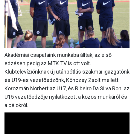
MÉRKŐZÉSEK
JELENTKEZÉS
KLUB
GALÉRIA
Akadémiai csapataink munkába álltak, az első
SZURKOLÓI ÉLMÉNYEK
edzésen pedig az MTK TV is ott volt.
SAJTÓ
Klubtelevíziónknak új utánpótlás szakmai igazgatónk
és U19-es vezetőedzőnk, Könczey Zsolt mellett
Korozmán Norbert az U17, és Ribeiro Da Silva Roni az
U15 vezetőedzője nyilatkozott a közös munkáról és
a célokról.