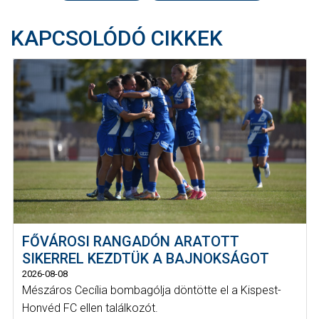
KAPCSOLÓDÓ CIKKEK
FŐVÁROSI RANGADÓN ARATOTT
SIKERREL KEZDTÜK A BAJNOKSÁGOT
2026-08-08
Mészáros Cecília bombagólja döntötte el a Kispest-
Honvéd FC ellen találkozót.