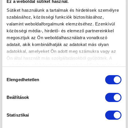
Ez a weboldal sütiket használ.
Sütiket használunk a tartalmak és hirdetések személyre
szabásához, közösségi funkciók biztosításához,
valamint weboldalforgalmunk elemzéséhez. Ezenkívül
közösségi média-, hirdető- és elemező partnereinkkel
megosztjuk az Ön weboldalhasználatra vonatkozó
adatait, akik kombinálhatják az adatokat más olyan
adatokkal, amelyeket Ön adott meg számukra vagy az
Ön által használt más szolgáltatásokból gyűjtöttek. A
weboldalon való böngészés folytatásával Ön hozzájárul a
sütik használatához.
Hozzájárulás
Elengedhetetlen
kiválasztása
Beállítások
Statisztikai
KÖVETKEZŐ MÉRKŐZÉS