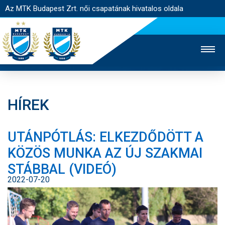
Az MTK Budapest Zrt. női csapatának hivatalos oldala
HÍREK
MTK TV
FÉRFI CSAPAT
AKADÉMIA
UTÁNPÓTLÁS: ELKEZDŐDÖTT A
JEGYÉRTÉKESÍTÉS
WEBSHOP
STADION
KÖZÖS MUNKA AZ ÚJ SZAKMAI
EGYESÜLET
KAPCSOLAT
STÁBBAL (VIDEÓ)
2022-07-20
NYITÓLAP
HÍREK
CSAPAT