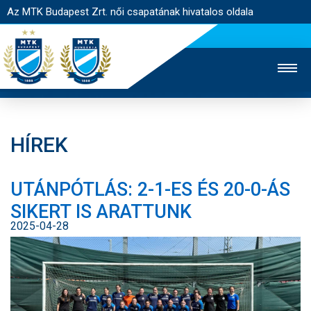
Az MTK Budapest Zrt. női csapatának hivatalos oldala
HÍREK
MTK TV
FÉRFI CSAPAT
AKADÉMIA
UTÁNPÓTLÁS: 2-1-ES ÉS 20-0-ÁS
JEGYÉRTÉKESÍTÉS
WEBSHOP
STADION
SIKERT IS ARATTUNK
EGYESÜLET
KAPCSOLAT
2025-04-28
NYITÓLAP
HÍREK
CSAPAT