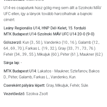
U14-es csapatunk húsz gólig meg sem állt a Szolnoki MÁV
UFC ellen, így a lányok tovább harcolhatnak a bajnoki
címért.
Leány Regionális U14, HNP Dél-Kelet, 15. forduló
MTK Budapest U14-Szolnoki MÁV UFC U14 20-0 (9-0)
Gólszerző:
Kun (3., 50.), Vandenko (10., 16.), Galamb (12.,
64., 69., 70.), Farkas L. (19., 32.), Gray (33., 71., 73., 76.).
Fehér (34., 39., 55.), Mikuljuk (60.), Péter (61.), Maukner (62.)
Sárga lap:
-
MTK Budapest U14:
Lakatos - Maukner, Sztefanov, Bakos
D., Péter, Galamb, Farkas L., Vandenko, Kun.
Csereként pályára lépett:
Gray, Mikuljuk, Fehér, Süle.
Vezetőedző:
Szoliva Zsolt