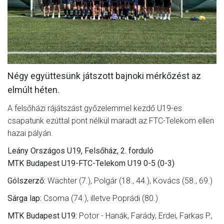
MÉRKŐZÉSEK
JELENTKEZÉS
KLUB
GALÉRIA
Négy együttesünk játszott bajnoki mérkőzést az
elmúlt héten.
SZURKOLÓI ÉLMÉNYEK
A felsőházi rájátszást győzelemmel kezdő U19-es
SAJTÓ
csapatunk ezúttal pont nélkül maradt az FTC-Telekom ellen
hazai pályán.
Leány Országos U19, Felsőház, 2. forduló
MTK Budapest U19-FTC-Telekom U19 0-5 (0-3)
Gólszerző:
Wächter (7.), Polgár (18., 44.), Kovács (58., 69.)
Sárga lap:
Csoma (74.), illetve Poprádi (80.)
MTK Budapest U19:
Potor - Hanák, Farády, Erdei, Farkas P.,