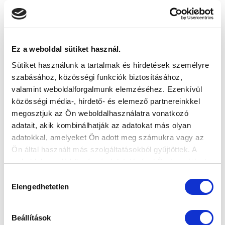
Ez a weboldal sütiket használ.
Sütiket használunk a tartalmak és hirdetések személyre
KÉPGALÉRIA: MTK BUDAPEST-ŽFK
szabásához, közösségi funkciók biztosításához,
SPARTAK SUBOTICA 4-1
valamint weboldalforgalmunk elemzéséhez. Ezenkívül
2026-08-03
közösségi média-, hirdető- és elemező partnereinkkel
A szerb bronzérmes elleni sikerrel zártuk a felkészülést.
megosztjuk az Ön weboldalhasználatra vonatkozó
adatait, akik kombinálhatják az adatokat más olyan
adatokkal, amelyeket Ön adott meg számukra vagy az
Ön által használt más szolgáltatásokból gyűjtöttek. A
weboldalon való böngészés folytatásával Ön hozzájárul a
sütik használatához.
Hozzájárulás
Elengedhetetlen
kiválasztása
Beállítások