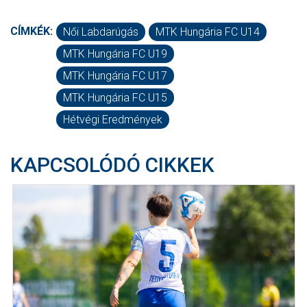
CÍMKÉK:
Női Labdarúgás
MTK Hungária FC U14
MTK Hungária FC U19
MTK Hungária FC U17
MTK Hungária FC U15
Hétvégi Eredmények
KAPCSOLÓDÓ CIKKEK