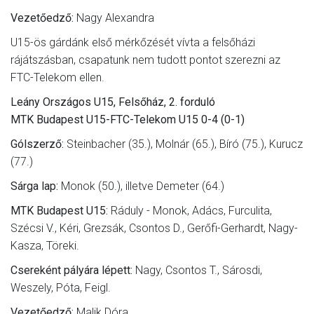
Vezetőedző:
Nagy Alexandra
U15-ös gárdánk első mérkőzését vívta a felsőházi
rájátszásban, csapatunk nem tudott pontot szerezni az
FTC-Telekom ellen.
Leány Országos U15, Felsőház, 2. forduló
MTK Budapest U15-FTC-Telekom U15 0-4 (0-1)
Gólszerző:
Steinbacher (35.), Molnár (65.), Bíró (75.), Kurucz
(77.)
Sárga lap:
Monok (50.), illetve Demeter (64.)
MTK Budapest U15:
Ráduly - Monok, Adács, Furculita,
Szécsi V., Kéri, Grezsák, Csontos D., Gerőfi-Gerhardt, Nagy-
Kasza, Töreki.
Csereként pályára lépett:
Nagy, Csontos T., Sárosdi,
Weszely, Póta, Feigl.
Vezetőedző:
Malik Dóra