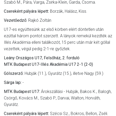
Szabó M., Pára, Varga, Zsirka-Klein, Garda, Csoma.
Csereként pályára lépett:
Borzák, Halász, Kiss.
Vezetőedző:
Rajkó Zoltán
U17-es együttesünk az első körben elért döntetlen után
ezúttal három pontot szerzett. A lányok remekül kezdték az
Illés Akadémia elleni találkozót, 15 perc után már két góllal
vezettek, végül pedig 2-1-re győztek.
Leány Országos U17, Felsőház, 2. forduló
MTK Budapest U17-Illés Akadémia U17 2-1 (2-0)
Gólszerző:
Hubják (11.), Gyurátz (15.), illetve Nagy (59.)
Sárga lap:
-
MTK Budapest U17:
Árokszállási - Hubják, Bakos K., Balogh,
Csörgő, Kovács M., Szabó P., Darvai, Walton, Horváth,
Gyurátz.
Csereként pályára lépett:
Szécsi Sz., Bokros, Bellon, Zséli.