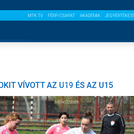
MTK TV
FÉRFI CSAPAT
AKADÉMIA
JEGYÉRTÉKES
NYITÓLAP
HÍREK
KIT VÍVOTT AZ U19 ÉS AZ U15
CSAPAT
MÉRKŐZÉSEK
JELENTKEZÉS