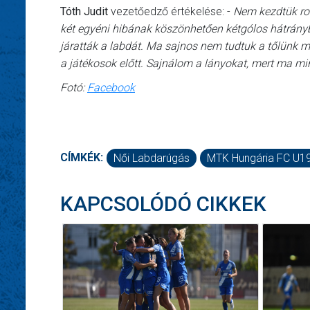
Tóth Judit
vezetőedző értékelése: -
Nem kezdtük ros
két egyéni hibának köszönhetően kétgólos hátrányba 
járatták a labdát. Ma sajnos nem tudtuk a tőlünk me
a játékosok előtt. Sajnálom a lányokat, mert ma mi
Fotó:
Facebook
CÍMKÉK:
Női Labdarúgás
MTK Hungária FC U1
KAPCSOLÓDÓ CIKKEK