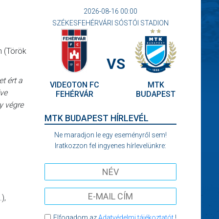
2026-08-16 00:00
SZÉKESFEHÉRVÁRI SÓSTÓI STADION
h (Török
VS
t ért a
VIDEOTON FC
MTK
dve
FEHÉRVÁR
BUDAPEST
y végre
MTK BUDAPEST HÍRLEVÉL
Ne maradjon le egy eseményről sem!
Iratkozzon fel ingyenes hírlevelünkre:
),
Elfogadom az
Adatvédelmi tájékoztatót
!