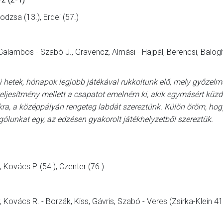
Godzsa (13.), Erdei (57.)
 Galambos - Szabó J., Gravencz, Almási - Hajpál, Berencsi, Balog
i hetek, hónapok legjobb játékával rukkoltunk elő, mely győzelme
i teljesítmény mellett a csapatot emelném ki, akik egymásért küz
okra, a középpályán rengeteg labdát szereztünk. Külön öröm, hog
gólunkat egy, az edzésen gyakorolt játékhelyzetből szereztük.
, Kovács P. (54.), Czenter (76.)
Kovács R. - Borzák, Kiss, Gávris, Szabó - Veres (Zsirka-Klein 41.