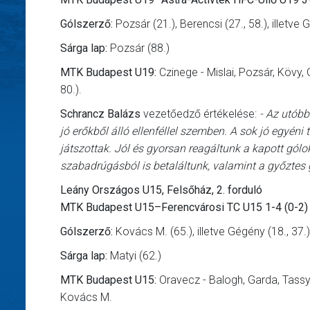
Gólszerző:
Pozsár (21.), Berencsi (27., 58.), illetve 
Sárga lap:
Pozsár (88.)
MTK Budapest U19:
Czinege - Mislai, Pozsár, Kövy,
80.).
Schrancz Balázs
vezetőedző értékelése:
- Az utóbb
jó erőkből álló ellenféllel szemben. A sok jó egyén
játszottak. Jól és gyorsan reagáltunk a kapott gól
szabadrúgásból is betaláltunk, valamint a győztes 
Leány Országos U15, Felsőház, 2. forduló
MTK Budapest U15–Ferencvárosi TC U15 1-4 (0-2)
Gólszerző:
Kovács M. (65.), illetve Gégény (18., 37.)
Sárga lap:
Matyi (62.)
MTK Budapest U15:
Oravecz - Balogh, Garda, Tassy, 
Kovács M.