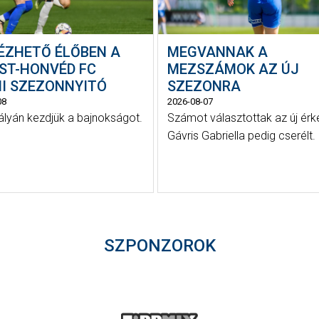
NÉZHETŐ ÉLŐBEN A
MEGVANNAK A
EST-HONVÉD FC
MEZSZÁMOK AZ ÚJ
NI SZEZONNYITÓ
SZEZONRA
08
2026-08-07
ályán kezdjük a bajnokságot.
Számot választottak az új érk
Gávris Gabriella pedig cserélt.
SZPONZOROK