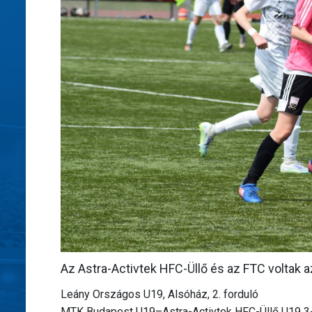
Az Astra-Activtek HFC-Üllő és az FTC voltak az
Leány Országos U19, Alsóház, 2. forduló
MTK Budapest U19–Astra-Activtek HFC-Üllő U19 3-