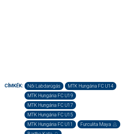
CÍMKÉK:
Női Labdarúgás
MTK Hungária FC U14
MTK Hungária FC U19
MTK Hungária FC U17
MTK Hungária FC U15
MTK Hungária FC U11
Furculita Maya
Bartha Kata