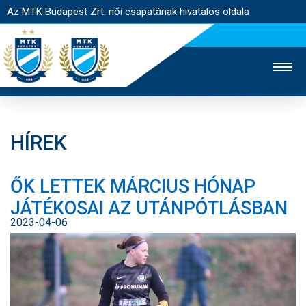
Az MTK Budapest Zrt. női csapatának hivatalos oldala
HÍREK
MTK TV
FÉRFI CSAPAT
AKADÉMIA
ŐK LETTEK MÁRCIUS HÓNAP
JEGYÉRTÉKESÍTÉS
WEBSHOP
STADION
JÁTÉKOSAI AZ UTÁNPÓTLÁSBAN
EGYESÜLET
KAPCSOLAT
2023-04-06
NYITÓLAP
HÍREK
CSAPAT