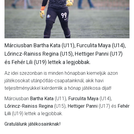
MÉRKŐZÉSEK
JELENTKEZÉS
KLUB
GALÉRIA
Márciusban Bartha Kata (U11), Furculita Maya (U14),
Lőrincz-Rainiss Regina (U15), Hettiger Panni (U17)
SZURKOLÓI ÉLMÉNYEK
és Fehér Lili (U19) lettek a legjobbak.
SAJTÓ
Az idei szezonban is minden hónapban kiemeljük azon
játékosokat utánpótlás-csapatainknál, akik havi
teljesítményükkel kiérdemlik a hónap játékosa díjat!
Márciusban
Bartha Kata
(U11),
Furculita Maya
(U14),
Lőrincz-Rainiss Regina
(U15),
Hettiger Panni
(U17) és
Fehér
Lili
(U19) lettek a legjobbak.
Gratulálunk játékosainknak!