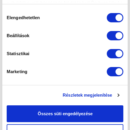
weboldalon való böngészés folytatásával Ön hozzájárul a
sütik használatához.
Hozzájárulás
Elengedhetetlen
kiválasztása
Beállítások
Statisztikai
Marketing
Részletek megjelenítése
Összes süti engedélyezése