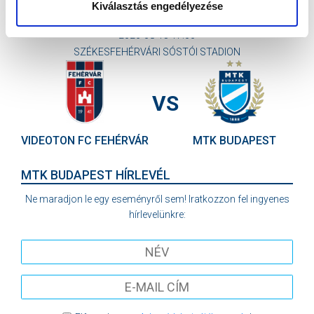
KÖVETKEZŐ MÉRKŐZÉS
Kiválasztás engedélyezése
2026-08-15 17:00
SZÉKESFEHÉRVÁRI SÓSTÓI STADION
VS
VIDEOTON FC FEHÉRVÁR
MTK BUDAPEST
MTK BUDAPEST HÍRLEVÉL
Ne maradjon le egy eseményről sem! Iratkozzon fel ingyenes
hírlevelünkre: