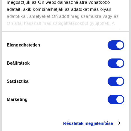
megosztjuk az Ön weboldalhasználatra vonatkozó
adatait, akik kombinálhatják az adatokat más olyan
adatokkal, amelyeket Ön adott meg számukra vagy az
Ön által használt más szolgáltatásokból gyűjtöttek. A
weboldalon való böngészés folytatásával Ön hozzájárul a
sütik használatához.
Hozzájárulás
Elengedhetetlen
kiválasztása
Beállítások
Statisztikai
Marketing
Részletek megjelenítése