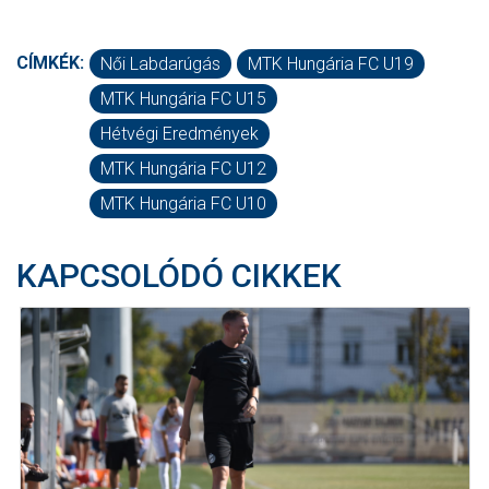
CÍMKÉK:
Női Labdarúgás
MTK Hungária FC U19
MTK Hungária FC U15
Hétvégi Eredmények
MTK Hungária FC U12
MTK Hungária FC U10
KAPCSOLÓDÓ CIKKEK