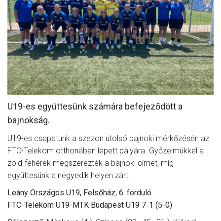
MÉRKŐZÉSEK
JELENTKEZÉS
KLUB
GALÉRIA
SZURKOLÓI ÉLMÉNYEK
U19-es együttesünk számára befejeződött a
SAJTÓ
bajnokság.
U19-es csapatunk a szezon utolsó bajnoki mérkőzésén az
FTC-Telekom otthonában lépett pályára. Győzelmükkel a
zöld-fehérek megszerezték a bajnoki címet, míg
együttesünk a negyedik helyen zárt.
Leány Országos U19, Felsőház, 6. forduló
FTC-Telekom U19-MTK Budapest U19 7-1 (5-0)