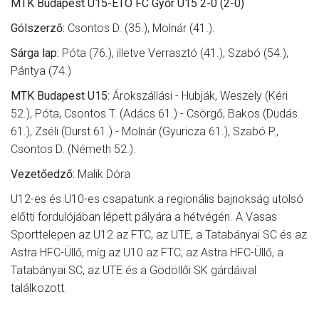
MTK Budapest U15-ETO FC Győr U15 2-0 (2-0)
Gólszerző:
Csontos D. (35.), Molnár (41.).
Sárga lap:
Póta (76.), illetve Verrasztó (41.), Szabó (54.),
Pántya (74.)
MTK Budapest U15:
Árokszállási - Hubják, Weszely (Kéri
52.), Póta, Csontos T. (Adács 61.) - Csörgő, Bakos (Dudás
61.), Zséli (Durst 61.) - Molnár (Gyuricza 61.), Szabó P.,
Csontos D. (Németh 52.).
Vezetőedző:
Malik Dóra
U12-es és U10-es csapatunk a regionális bajnokság utolsó
előtti fordulójában lépett pályára a hétvégén. A Vasas
Sporttelepen az U12 az FTC, az UTE, a Tatabányai SC és az
Astra HFC-Üllő, míg az U10 az FTC, az Astra HFC-Üllő, a
Tatabányai SC, az UTE és a Gödöllői SK gárdáival
találkozott.