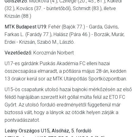
Gólszerző:
Múckova (4.), Czinege (20., 45., 81.), Kükedi
(32.), Kovács (37. - büntetőből), Schmidt (83.), illetve
Krizsán (88.)
MTK Budapest U19:
Fehér (Bajók 77.) - Garda, Gávris,
Farkas L. (Farády 77.), Halász (Pára 46.) - Borzák, Murár,
Erdei - Krizsán, Szabó M., László.
Vezetőedző:
Korozmán Norbert
U17-es gárdánk Puskás Akadémia FC elleni hazai
összecsapása elmaradt, a pótlásra május 28-án, kedden
13 órakor kerül sor az MTK Utánpótlás Sportközpontban.
U15-ös csapatunk utolsó hazai bajnoki mérkőzésén az első
félidő hajrájában szerzett két góllal múlta felül az ETO FC
Győrt. Az utolsó forduló eredményétől függetlenül már
biztossá vált, hogy a lányok az ötödik helyen zárják a
pontvadászatot.
Leány Országos U15, Alsóház, 5. forduló