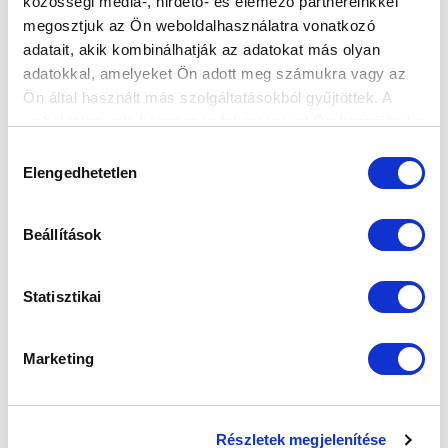
közösségi média-, hirdető- és elemező partnereinkkel
megosztjuk az Ön weboldalhasználatra vonatkozó
adatait, akik kombinálhatják az adatokat más olyan
adatokkal, amelyeket Ön adott meg számukra vagy az
Ön által használt más szolgáltatásokból gyűjtöttek. A
weboldalon való böngészés folytatásával Ön hozzájárul a
sütik használatához.
Hozzájárulás
Elengedhetetlen
kiválasztása
KÖVETKEZŐ MÉRKŐZÉS
Beállítások
2026-08-08 15:00
Statisztikai
SÁNDOR KÁROLY LABDARÚGÓ AKADÉMIA
Marketing
VS
MTK BUDAPEST
KISPEST-HONVÉD FC
Részletek megjelenítése