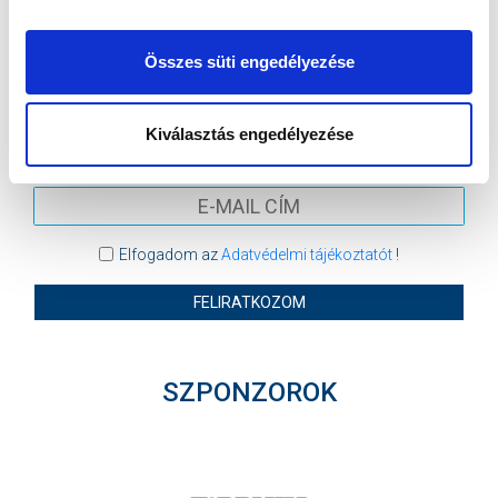
MTK BUDAPEST HÍRLEVÉL
Összes süti engedélyezése
Ne maradjon le egy eseményről sem! Iratkozzon fel ingyenes
hírlevelünkre:
Kiválasztás engedélyezése
Elfogadom az
Adatvédelmi tájékoztatót
!
FELIRATKOZOM
SZPONZOROK