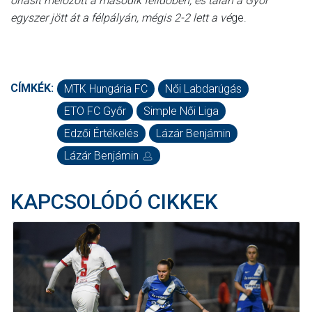
óriásit melózott a második félidőben, és talán a Győr
egyszer jött át a félpályán, mégis 2-2 lett a vé
ge.
CÍMKÉK:
MTK Hungária FC
Női Labdarúgás
ETO FC Győr
Simple Női Liga
Edzői Értékelés
Lázár Benjámin
Lázár Benjámin
KAPCSOLÓDÓ CIKKEK