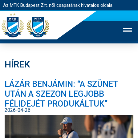
Az MTK Budapest Zrt. női csapatának hivatalos oldala
HÍREK
MTK TV
FÉRFI CSAPAT
AKADÉMIA
LÁZÁR BENJÁMIN: “A SZÜNET
JEGYÉRTÉKESÍTÉS
WEBSHOP
STADION
UTÁN A SZEZON LEGJOBB
EGYESÜLET
KAPCSOLAT
FÉLIDEJÉT PRODUKÁLTUK”
2026-04-26
NYITÓLAP
HÍREK
CSAPAT