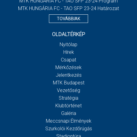
MTK HUNGÁRIA FC - TAO SFP 23-24 Program
MTK HUNGÁRIA FC - TAO SFP 23-24 Határozat
TOVÁBBIAK
OLDALTÉRKÉP
Nyitólap
Hírek
Csapat
Mérkőzések
Jelentkezés
MTK Budapest
Vezetőség
Stratégia
Klubtörténet
Galéria
Meccsnapi Élmények
Szurkolói Kezdőrúgás
Stadiontúra