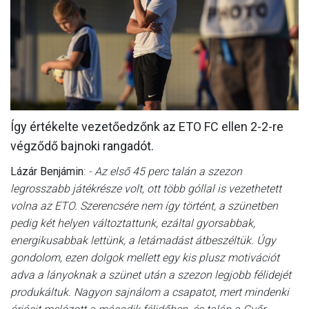
MÉRKŐZÉSEK
JELENTKEZÉS
KLUB
GALÉRIA
Így értékelte vezetőedzőnk az ETO FC ellen 2-2-re
SZURKOLÓI ÉLMÉNYEK
végződő bajnoki rangadót.
SAJTÓ
Lázár Benjámin
:
- Az első 45 perc talán a szezon
legrosszabb játékrésze volt, ott több góllal is vezethetett
volna az ETO. Szerencsére nem így történt, a szünetben
pedig két helyen változtattunk, ezáltal gyorsabbak,
energikusabbak lettünk, a letámadást átbeszéltük. Úgy
gondolom, ezen dolgok mellett egy kis plusz motivációt
adva a lányoknak a szünet után a szezon legjobb félidejét
produkáltuk. Nagyon sajnálom a csapatot, mert mindenki