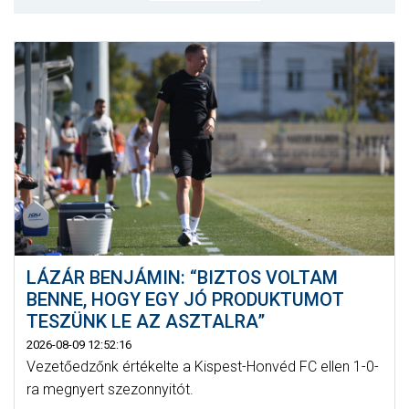
MÉRKŐZÉSEK
JELENTKEZÉS
KLUB
GALÉRIA
SZURKOLÓI ÉLMÉNYEK
SAJTÓ
LÁZÁR BENJÁMIN: “BIZTOS VOLTAM
BENNE, HOGY EGY JÓ PRODUKTUMOT
TESZÜNK LE AZ ASZTALRA”
2026-08-09 12:52:16
Vezetőedzőnk értékelte a Kispest-Honvéd FC ellen 1-0-
ra megnyert szezonnyitót.