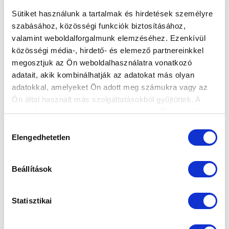
Sütiket használunk a tartalmak és hirdetések személyre
szabásához, közösségi funkciók biztosításához,
valamint weboldalforgalmunk elemzéséhez. Ezenkívül
LÁZÁR BENJÁMIN: “A SZÜNET UTÁN A
közösségi média-, hirdető- és elemező partnereinkkel
SZEZON LEGJOBB FÉLIDEJÉT
megosztjuk az Ön weboldalhasználatra vonatkozó
PRODUKÁLTUK”
adatait, akik kombinálhatják az adatokat más olyan
adatokkal, amelyeket Ön adott meg számukra vagy az
2026-04-26 12:15:05
Így értékelte vezetőedzőnk az ETO FC ellen 2-2-re
Ön által használt más szolgáltatásokból gyűjtöttek. A
végződő bajnoki rangadót.
weboldalon való böngészés folytatásával Ön hozzájárul a
sütik használatához.
Hozzájárulás
Elengedhetetlen
kiválasztása
Beállítások
Statisztikai