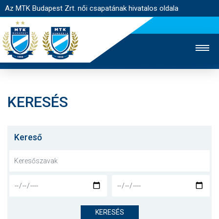
Az MTK Budapest Zrt. női csapatának hivatalos oldala
KERESÉS
MTK TV
FÉRFI CSAPAT
AKADÉMIA
JEGYÉRTÉKESÍTÉS
WEBSHOP
STADION
Kereső
EGYESÜLET
KAPCSOLAT
NYITÓLAP
HÍREK
KERESÉS
CSAPAT