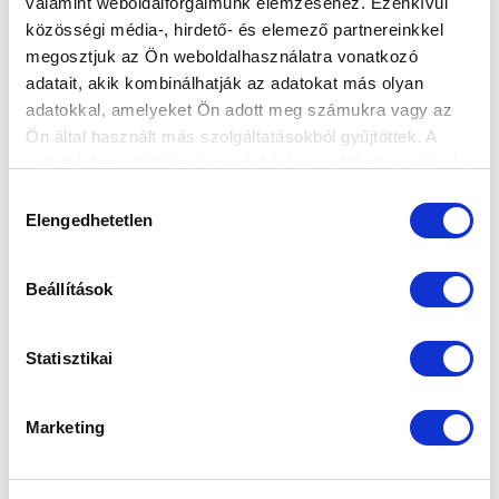
valamint weboldalforgalmunk elemzéséhez. Ezenkívül
közösségi média-, hirdető- és elemező partnereinkkel
megosztjuk az Ön weboldalhasználatra vonatkozó
adatait, akik kombinálhatják az adatokat más olyan
adatokkal, amelyeket Ön adott meg számukra vagy az
Ön által használt más szolgáltatásokból gyűjtöttek. A
weboldalon való böngészés folytatásával Ön hozzájárul a
sütik használatához.
Hozzájárulás
Elengedhetetlen
kiválasztása
Beállítások
KÖVETKEZŐ MÉRKŐZÉS
Statisztikai
2026-08-15 17:00
SZÉKESFEHÉRVÁRI SÓSTÓI STADION
Marketing
VS