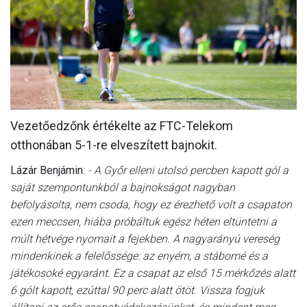
MÉRKŐZÉSEK
JELENTKEZÉS
KLUB
GALÉRIA
Vezetőedzőnk értékelte az FTC-Telekom
SZURKOLÓI ÉLMÉNYEK
otthonában 5-1-re elveszített bajnokit.
SAJTÓ
Lázár Benjámin
:
- A Győr elleni utolsó percben kapott gól a
saját szempontunkból a bajnokságot nagyban
befolyásolta, nem csoda, hogy ez érezhető volt a csapaton
ezen meccsen, hiába próbáltuk egész héten eltüntetni a
múlt hétvége nyomait a fejekben. A nagyarányú vereség
mindenkinek a felelőssége: az enyém, a stábomé és a
játékosoké egyaránt. Ez a csapat az első 15 mérkőzés alatt
6 gólt kapott, ezúttal 90 perc alatt ötöt. Vissza fogjuk