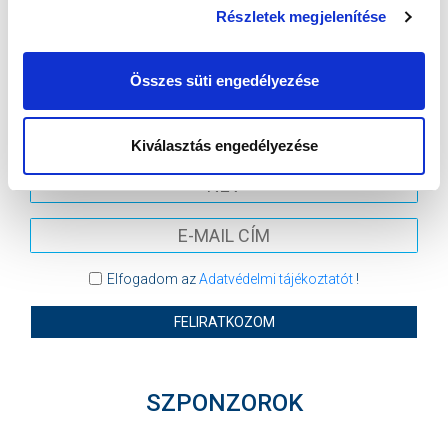
Részletek megjelenítése
VIDEOTON FC FEHÉRVÁR
MTK BUDAPEST
MTK BUDAPEST HÍRLEVÉL
Összes süti engedélyezése
Ne maradjon le egy eseményről sem! Iratkozzon fel ingyenes
hírlevelünkre:
Kiválasztás engedélyezése
Elfogadom az
Adatvédelmi tájékoztatót
!
FELIRATKOZOM
SZPONZOROK