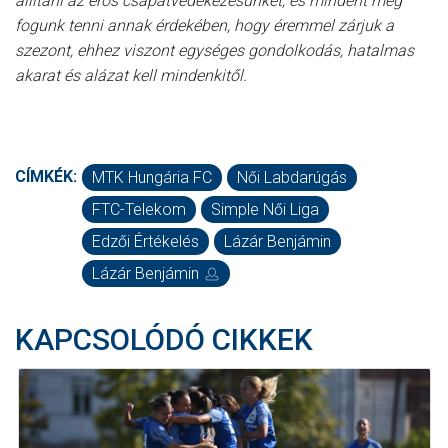
állítani az erős csapatvédekezésünket, és mindent meg
fogunk tenni annak érdekében, hogy éremmel zárjuk a
szezont, ehhez viszont egységes gondolkodás, hatalmas
akarat és alázat kell mindenkitől.
CÍMKÉK:
MTK Hungária FC
Női Labdarúgás
FTC-Telekom
Simple Női Liga
Edzői Értékelés
Lázár Benjámin
Lázár Benjámin
KAPCSOLÓDÓ CIKKEK