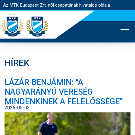
Az MTK Budapest Zrt. női csapatának hivatalos oldala
HÍREK
MTK TV
FÉRFI CSAPAT
AKADÉMIA
LÁZÁR BENJÁMIN: “A
JEGYÉRTÉKESÍTÉS
WEBSHOP
STADION
NAGYARÁNYÚ VERESÉG
EGYESÜLET
KAPCSOLAT
MINDENKINEK A FELELŐSSÉGE”
2026-05-03
NYITÓLAP
HÍREK
CSAPAT