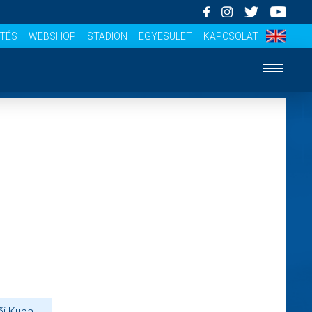
ÍTÉS
WEBSHOP
STADION
EGYESÜLET
KAPCSOLAT
ői Kupa