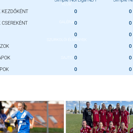
KLUB
 KEZDŐKÉNT
0
0
GALÉRIA
 CSEREKÉNT
0
0
0
0
SZURKOLÓI ÉLMÉNYEK
SZOK
0
0
APOK
0
0
SAJTÓ
APOK
0
0