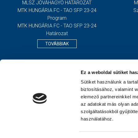
MLSZ JÓVÁHAGYÓ HATÁROZAT
M
MTK HUNGÁRIA FC - TAO SFP 23-24
S
Program
MTK HUNGÁRIA FC - TAO SFP 23-24
Határozat
TOVÁBBIAK
Ez a weboldal sütiket has
Sütiket használunk a tart
biztosításához, valamint 
elemező partnereinkkel me
az adatokat más olyan ad
szolgáltatásokból gyűjtött
használatához.