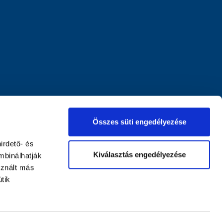
Összes süti engedélyezése
irdető- és
Kiválasztás engedélyezése
mbinálhatják
sznált más
tik