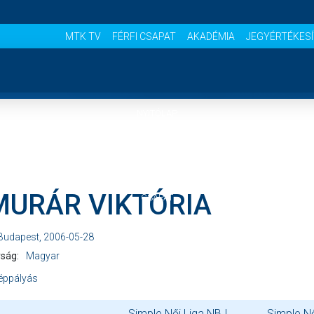
MTK TV
FÉRFI CSAPAT
AKADÉMIA
JEGYÉRTÉKES
NYITÓLAP
HÍREK
MURÁR VIKTÓRIA
CSAPAT
Budapest, 2006-05-28
MÉRKŐZÉSEK
ság:
Magyar
éppályás
JELENTKEZÉS
Simple Női Liga NB I
Simple N