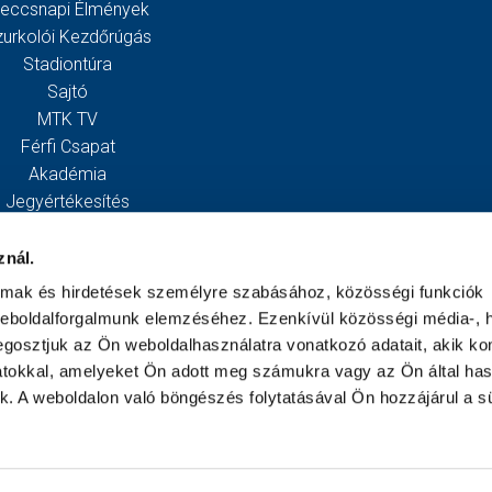
eccsnapi Élmények
zurkolói Kezdőrúgás
Stadiontúra
Sajtó
MTK TV
Férfi Csapat
Akadémia
Jegyértékesítés
Webshop
Stadion
znál.
Egyesület
almak és hirdetések személyre szabásához, közösségi funkciók
Kapcsolat
weboldalforgalmunk elemzéséhez. Ezenkívül közösségi média-, h
gosztjuk az Ön weboldalhasználatra vonatkozó adatait, akik ko
atokkal, amelyeket Ön adott meg számukra vagy az Ön által ha
ek. A weboldalon való böngészés folytatásával Ön hozzájárul a sü