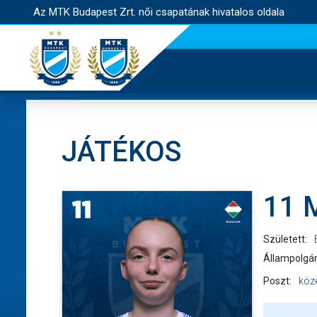
Az MTK Budapest Zrt. női csapatának hivatalos oldala
JÁTÉKOS
11 
Született:
Állampolgár
Poszt:
köz