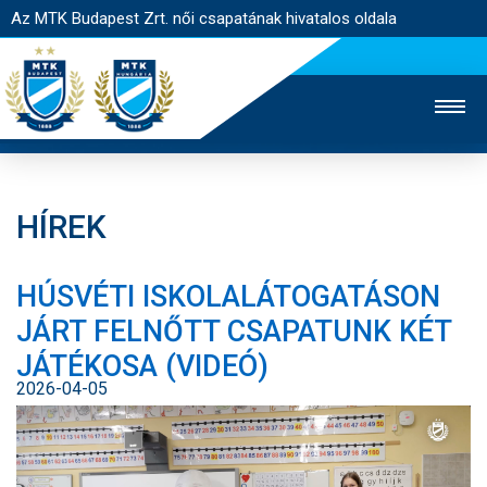
Az MTK Budapest Zrt. női csapatának hivatalos oldala
HÍREK
MTK TV
FÉRFI CSAPAT
AKADÉMIA
HÚSVÉTI ISKOLALÁTOGATÁSON
JEGYÉRTÉKESÍTÉS
WEBSHOP
STADION
JÁRT FELNŐTT CSAPATUNK KÉT
EGYESÜLET
KAPCSOLAT
JÁTÉKOSA (VIDEÓ)
2026-04-05
NYITÓLAP
HÍREK
CSAPAT