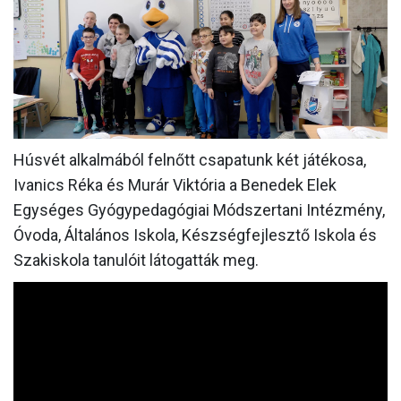
MÉRKŐZÉSEK
JELENTKEZÉS
KLUB
GALÉRIA
Húsvét alkalmából felnőtt csapatunk két játékosa,
SZURKOLÓI ÉLMÉNYEK
Ivanics Réka és Murár Viktória a Benedek Elek
SAJTÓ
Egységes Gyógypedagógiai Módszertani Intézmény,
Óvoda, Általános Iskola, Készségfejlesztő Iskola és
Szakiskola tanulóit látogatták meg.