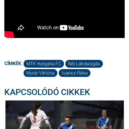
CÍMKÉK:
MTK Hungária FC
Női Labdarúgás
Murár Viktória
Ivanics Réka
KAPCSOLÓDÓ CIKKEK