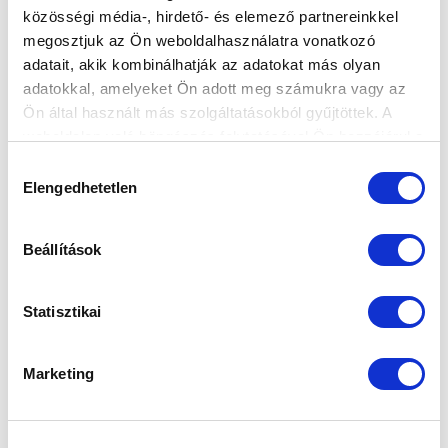
közösségi média-, hirdető- és elemező partnereinkkel
megosztjuk az Ön weboldalhasználatra vonatkozó
adatait, akik kombinálhatják az adatokat más olyan
adatokkal, amelyeket Ön adott meg számukra vagy az
Ön által használt más szolgáltatásokból gyűjtöttek. A
weboldalon való böngészés folytatásával Ön hozzájárul a
sütik használatához.
Hozzájárulás
Elengedhetetlen
kiválasztása
Beállítások
KÖVETKEZŐ MÉRKŐZÉS
2026-08-08 15:00
Statisztikai
SÁNDOR KÁROLY LABDARÚGÓ AKADÉMIA
Marketing
VS