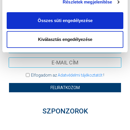
MTK BUDAPEST
KISPEST-HONVÉD FC
Részletek megjelenítése
MTK BUDAPEST HÍRLEVÉL
Összes süti engedélyezése
Ne maradjon le egy eseményről sem! Iratkozzon fel ingyenes
hírlevelünkre:
Kiválasztás engedélyezése
Elfogadom az
Adatvédelmi tájékoztatót
!
FELIRATKOZOM
SZPONZOROK