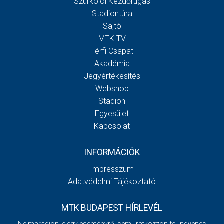
Szurkolói Kezdőrúgás
Stadiontúra
Sajtó
MTK TV
Férfi Csapat
Akadémia
Jegyértékesítés
Webshop
Stadion
Egyesület
Kapcsolat
INFORMÁCIÓK
Impresszum
Adatvédelmi Tájékoztató
MTK BUDAPEST HÍRLEVÉL
Ne maradjon le egy eseményről sem! Iratkozzon fel ingyenes