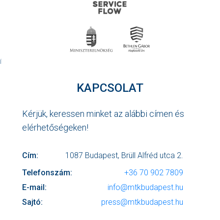
Í
KAPCSOLAT
Kérjük, keressen minket az alábbi címen és
elérhetőségeken!
Cím:
1087 Budapest, Brüll Alfréd utca 2.
Telefonszám:
+36 70 902 7809
E-mail:
info@mtkbudapest.hu
Sajtó:
press@mtkbudapest.hu