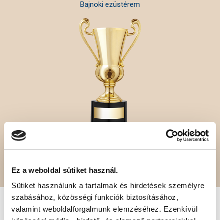
Bajnoki ezüstérem
4
Magyar Kupa-győzelem
Ez a weboldal sütiket használ.
Sütiket használunk a tartalmak és hirdetések személyre
szabásához, közösségi funkciók biztosításához,
SZPONZOROK
valamint weboldalforgalmunk elemzéséhez. Ezenkívül