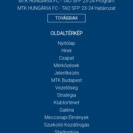
MTK HUNGÁRIA FC - TAO SFP 23-24 Program
MTK HUNGÁRIA FC - TAO SFP 23-24 Határozat
TOVÁBBIAK
OLDALTÉRKÉP
Nyitólap
Hírek
Csapat
Mérkőzések
Jelentkezés
MTK Budapest
Vezetőség
Stratégia
Klubtörténet
Galéria
Meccsnapi Élmények
Szurkolói Kezdőrúgás
Stadiontúra