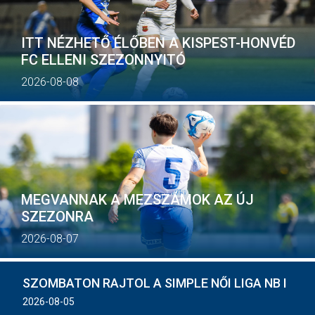
MÉRKŐZÉSEK
ITT NÉZHETŐ ÉLŐBEN A KISPEST-HONVÉD
JELENTKEZÉS
FC ELLENI SZEZONNYITÓ
KLUB
2026-08-08
GALÉRIA
SZURKOLÓI ÉLMÉNYEK
SAJTÓ
MEGVANNAK A MEZSZÁMOK AZ ÚJ
SZEZONRA
2026-08-07
SZOMBATON RAJTOL A SIMPLE NŐI LIGA NB I
2026-08-05