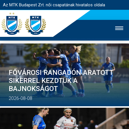
Az MTK Budapest Zrt. női csapatának hivatalos oldala
MTK TV
FÉRFI CSAPAT
AKADÉMIA
FŐVÁROSI RANGADÓN ARATOTT
JEGYÉRTÉKESÍTÉS
WEBSHOP
STADION
SIKERREL KEZDTÜK A
BAJNOKSÁGOT
EGYESÜLET
KAPCSOLAT
2026-08-08
NYITÓLAP
HÍREK
CSAPAT