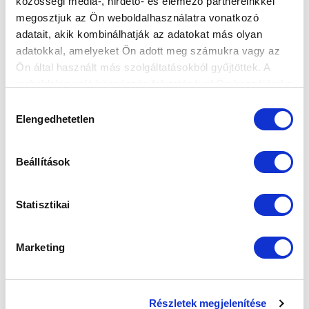
közösségi média-, hirdető- és elemező partnereinkkel
megosztjuk az Ön weboldalhasználatra vonatkozó
adatait, akik kombinálhatják az adatokat más olyan
adatokkal, amelyeket Ön adott meg számukra vagy az
Ön által használt más szolgáltatásokból gyűjtöttek. A
weboldalon való böngészés folytatásával Ön hozzájárul a
sütik használatához.
Hozzájárulás
Elengedhetetlen
kiválasztása
Beállítások
Statisztikai
Marketing
Részletek megjelenítése