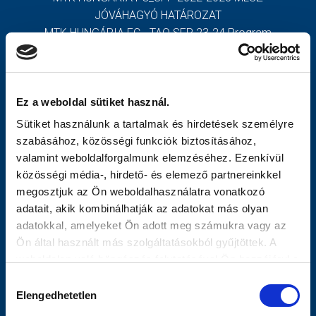
JÓVÁHAGYÓ HATÁROZAT
MÉRKŐZÉSEK
MTK HUNGÁRIA FC - TAO SFP 23-24 Program
MTK HUNGÁRIA FC - TAO SFP 23-24 Határozat
JELENTKEZÉS
TOVÁBBIAK
KLUB
Ez a weboldal sütiket használ.
GALÉRIA
OLDALTÉRKÉP
Sütiket használunk a tartalmak és hirdetések személyre
SZURKOLÓI ÉLMÉNYEK
Nyitólap
szabásához, közösségi funkciók biztosításához,
Hírek
valamint weboldalforgalmunk elemzéséhez. Ezenkívül
SAJTÓ
Csapat
közösségi média-, hirdető- és elemező partnereinkkel
Mérkőzések
megosztjuk az Ön weboldalhasználatra vonatkozó
Jelentkezés
adatait, akik kombinálhatják az adatokat más olyan
MTK Budapest
adatokkal, amelyeket Ön adott meg számukra vagy az
Vezetőség
Ön által használt más szolgáltatásokból gyűjtöttek. A
Stratégia
weboldalon való böngészés folytatásával Ön hozzájárul a
Klubtörténet
sütik használatához.
Hozzájárulás
Galéria
Elengedhetetlen
kiválasztása
Meccsnapi Élmények