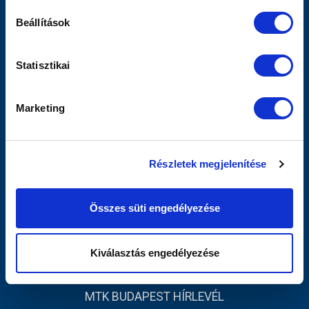
Szurkolói Kezdőrúgás
Beállítások
Stadiontúra
Sajtó
MTK TV
Statisztikai
Férfi Csapat
Akadémia
Marketing
Jegyértékesítés
Webshop
Stadion
Részletek megjelenítése
Egyesület
Kapcsolat
Összes süti engedélyezése
INFORMÁCIÓK
Impresszum
Kiválasztás engedélyezése
Adatvédelmi Tájékoztató
MTK BUDAPEST HÍRLEVÉL