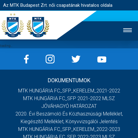
Az MTK Budapest Zrt. női csapatának hivatalos oldala
MTK TV
FÉRFI CSAPAT
AKADÉMIA
DOKUMENTUMOK
JEGYÉRTÉKESÍTÉS
WEBSHOP
STADION
MTK HUNGÁRIA FC_SFP_KERELEM_2021-2022
EGYESÜLET
KAPCSOLAT
MTK HUNGÁRIA FC_SFP 2021-2022 MLSZ
JÓVÁHAGYÓ HATÁROZAT
2020. Évi Beszámoló És Közhasznúsági Melléklet,
NYITÓLAP
Kiegészítő Melléklet, Könyvvizsgálói Jelentés
HÍREK
MTK HUNGÁRIA FC_SFP_KERELEM_2022-2023
MTK HUNGÁRIA FC_SFP 2022-2023 MLSZ
CSAPAT