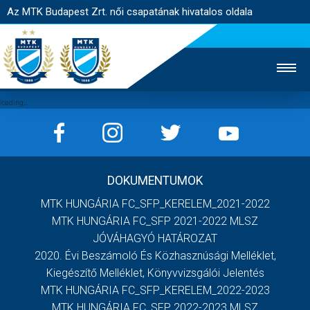
Az MTK Budapest Zrt. női csapatának hivatalos oldala
MTK TV
FÉRFI CSAPAT
AKADÉMIA
DOKUMENTUMOK
JEGYÉRTÉKESÍTÉS
WEBSHOP
STADION
MTK HUNGÁRIA FC_SFP_KERELEM_2021-2022
EGYESÜLET
KAPCSOLAT
MTK HUNGÁRIA FC_SFP 2021-2022 MLSZ
JÓVÁHAGYÓ HATÁROZAT
2020. Évi Beszámoló És Közhasznúsági Melléklet,
NYITÓLAP
Kiegészítő Melléklet, Könyvvizsgálói Jelentés
HÍREK
MTK HUNGÁRIA FC_SFP_KERELEM_2022-2023
MTK HUNGÁRIA FC_SFP 2022-2023 MLSZ
CSAPAT