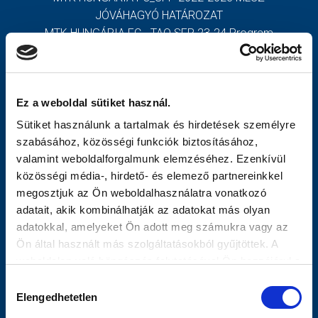
JÓVÁHAGYÓ HATÁROZAT
MÉRKŐZÉSEK
MTK HUNGÁRIA FC - TAO SFP 23-24 Program
MTK HUNGÁRIA FC - TAO SFP 23-24 Határozat
JELENTKEZÉS
TOVÁBBIAK
KLUB
Ez a weboldal sütiket használ.
GALÉRIA
OLDALTÉRKÉP
Sütiket használunk a tartalmak és hirdetések személyre
SZURKOLÓI ÉLMÉNYEK
Nyitólap
szabásához, közösségi funkciók biztosításához,
Hírek
valamint weboldalforgalmunk elemzéséhez. Ezenkívül
SAJTÓ
Csapat
közösségi média-, hirdető- és elemező partnereinkkel
Mérkőzések
megosztjuk az Ön weboldalhasználatra vonatkozó
Jelentkezés
adatait, akik kombinálhatják az adatokat más olyan
MTK Budapest
adatokkal, amelyeket Ön adott meg számukra vagy az
Vezetőség
Ön által használt más szolgáltatásokból gyűjtöttek. A
Stratégia
weboldalon való böngészés folytatásával Ön hozzájárul a
Klubtörténet
sütik használatához.
Hozzájárulás
Galéria
Elengedhetetlen
kiválasztása
Meccsnapi Élmények