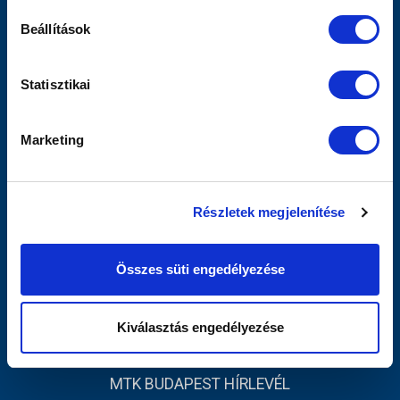
Szurkolói Kezdőrúgás
Beállítások
Stadiontúra
Sajtó
MTK TV
Statisztikai
Férfi Csapat
Akadémia
Marketing
Jegyértékesítés
Webshop
Stadion
Részletek megjelenítése
Egyesület
Kapcsolat
Összes süti engedélyezése
INFORMÁCIÓK
Impresszum
Kiválasztás engedélyezése
Adatvédelmi Tájékoztató
MTK BUDAPEST HÍRLEVÉL