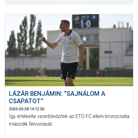
MÉRKŐZÉSEK
JELENTKEZÉS
KLUB
GALÉRIA
SZURKOLÓI ÉLMÉNYEK
SAJTÓ
LÁZÁR BENJÁMIN: “SAJNÁLOM A
CSAPATOT”
2026-05-28 14:12:00
Így értékelte vezetőedzőnk az ETO FC elleni bronzcsata
második felvonását.