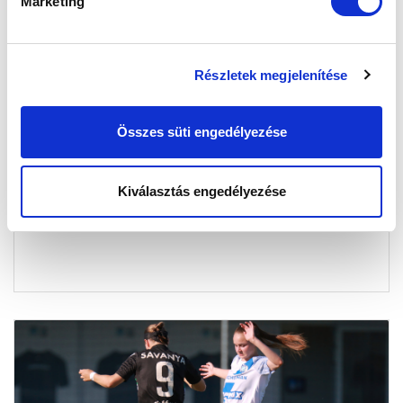
Marketing
Részletek megjelenítése
LÁZÁR BENJÁMIN: “NEM ADJUK FEL”
Összes süti engedélyezése
2026-05-24 15:06:00
Így értékelte vezetőedzőnk az ETO FC elleni bronzcsata
első mérkőzését.
Kiválasztás engedélyezése