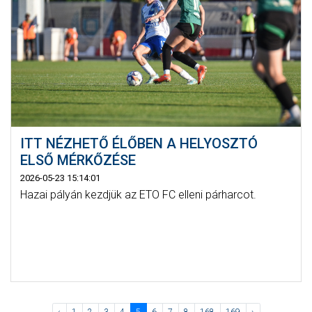
ITT NÉZHETŐ ÉLŐBEN A HELYOSZTÓ
ELSŐ MÉRKŐZÉSE
2026-05-23 15:14:01
Hazai pályán kezdjük az ETO FC elleni párharcot.
‹
1
2
3
4
5
6
7
8
168
169
›