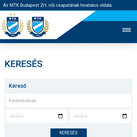
Az MTK Budapest Zrt. női csapatának hivatalos oldala
KERESÉS
MTK TV
FÉRFI CSAPAT
AKADÉMIA
JEGYÉRTÉKESÍTÉS
WEBSHOP
STADION
Kereső
EGYESÜLET
KAPCSOLAT
NYITÓLAP
HÍREK
KERESÉS
CSAPAT