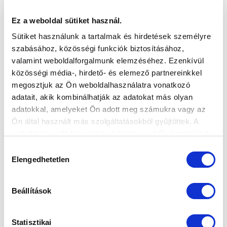
Augusztus 23-25. között Budapesten edzőtáborozik a
nemzeti együttes.
Ez a weboldal sütiket használ.
Sütiket használunk a tartalmak és hirdetések személyre
szabásához, közösségi funkciók biztosításához,
valamint weboldalforgalmunk elemzéséhez. Ezenkívül
közösségi média-, hirdető- és elemező partnereinkkel
megosztjuk az Ön weboldalhasználatra vonatkozó
adatait, akik kombinálhatják az adatokat más olyan
adatokkal, amelyeket Ön adott meg számukra vagy az
Ön által használt más szolgáltatásokból gyűjtöttek. A
weboldalon való böngészés folytatásával Ön hozzájárul a
sütik használatához.
Hozzájárulás
Elengedhetetlen
kiválasztása
Beállítások
Statisztikai