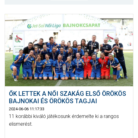
MÉRKŐZÉSEK
JELENTKEZÉS
KLUB
GALÉRIA
SZURKOLÓI ÉLMÉNYEK
SAJTÓ
ŐK LETTEK A NŐI SZAKÁG ELSŐ ÖRÖKÖS
BAJNOKAI ÉS ÖRÖKÖS TAGJAI
2024-06-06 11:17:33
11 korábbi kiváló játékosunk érdemelte ki a rangos
elismerést.