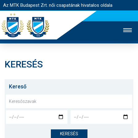
Az MTK Budapest Zrt. női csapatának hivatalos oldala
KERESÉS
MTK TV
FÉRFI CSAPAT
AKADÉMIA
JEGYÉRTÉKESÍTÉS
WEBSHOP
STADION
Kereső
EGYESÜLET
KAPCSOLAT
NYITÓLAP
HÍREK
KERESÉS
CSAPAT