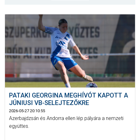
MÉRKŐZÉSEK
JELENTKEZÉS
KLUB
GALÉRIA
SZURKOLÓI ÉLMÉNYEK
SAJTÓ
PATAKI GEORGINA MEGHÍVÓT KAPOTT A
JÚNIUSI VB-SELEJTEZŐKRE
2026-05-27 20:10:55
Azerbajdzsán és Andorra ellen lép pályára a nemzeti
együttes.