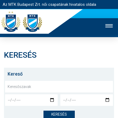
Az MTK Budapest Zrt. női csapatának hivatalos oldala
KERESÉS
MTK TV
FÉRFI CSAPAT
AKADÉMIA
JEGYÉRTÉKESÍTÉS
WEBSHOP
STADION
Kereső
EGYESÜLET
KAPCSOLAT
NYITÓLAP
HÍREK
KERESÉS
CSAPAT