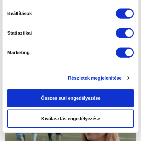
Beállítások
PATAKI GEORGINÁVAL SZERZŐDÉST
Statisztikai
HOSSZABBÍTOTTUNK
2025-06-13 09:00:00
Marketing
A fiatal védő a jövőben is klubunkat erősíti.
Részletek megjelenítése
Összes süti engedélyezése
Kiválasztás engedélyezése