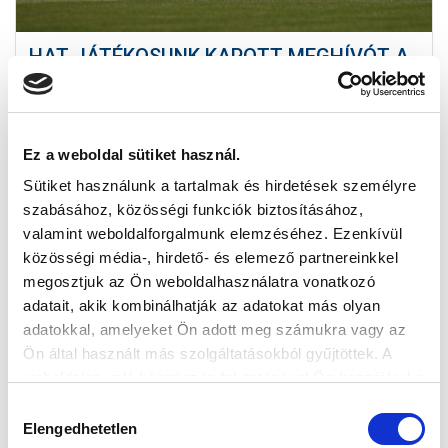
HAT JÁTÉKOSUNK KAPOTT MEGHÍVÓT A
MAGYAR VÁLOGATOTT EDZŐTÁBORÁBA
2025-08-19 12:22:21
Három napot készül Telkiben a nemzeti együttes.
Ez a weboldal sütiket használ.
Sütiket használunk a tartalmak és hirdetések személyre
szabásához, közösségi funkciók biztosításához,
valamint weboldalforgalmunk elemzéséhez. Ezenkívül
közösségi média-, hirdető- és elemező partnereinkkel
megosztjuk az Ön weboldalhasználatra vonatkozó
adatait, akik kombinálhatják az adatokat más olyan
adatokkal, amelyeket Ön adott meg számukra vagy az
Ön által használt más szolgáltatásokból gyűjtöttek. A
weboldalon való böngészés folytatásával Ön hozzájárul a
sütik használatához.
Hozzájárulás
Elengedhetetlen
kiválasztása