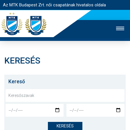
Az MTK Budapest Zrt. női csapatának hivatalos oldala
KERESÉS
MTK TV
FÉRFI CSAPAT
AKADÉMIA
JEGYÉRTÉKESÍTÉS
WEBSHOP
STADION
Kereső
EGYESÜLET
KAPCSOLAT
NYITÓLAP
HÍREK
KERESÉS
CSAPAT