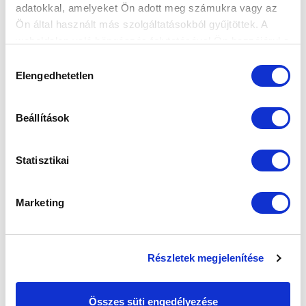
2022-07-05 14:00:09
adatokkal, amelyeket Ön adott meg számukra vagy az
Több játékos távozik csapatunktól.
Ön által használt más szolgáltatásokból gyűjtöttek. A
weboldalon való böngészés folytatásával Ön hozzájárul a
sütik használatához.
Hozzájárulás
Elengedhetetlen
kiválasztása
Beállítások
Statisztikai
Marketing
Részletek megjelenítése
Összes süti engedélyezése