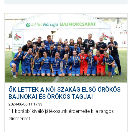
MÉRKŐZÉSEK
JELENTKEZÉS
KLUB
GALÉRIA
SZURKOLÓI ÉLMÉNYEK
SAJTÓ
ŐK LETTEK A NŐI SZAKÁG ELSŐ ÖRÖKÖS
BAJNOKAI ÉS ÖRÖKÖS TAGJAI
2024-06-06 11:17:33
11 korábbi kiváló játékosunk érdemelte ki a rangos
elismerést.