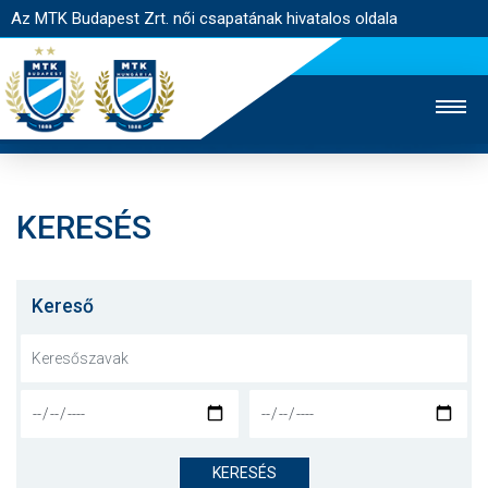
Az MTK Budapest Zrt. női csapatának hivatalos oldala
KERESÉS
MTK TV
FÉRFI CSAPAT
AKADÉMIA
JEGYÉRTÉKESÍTÉS
WEBSHOP
STADION
Kereső
EGYESÜLET
KAPCSOLAT
NYITÓLAP
HÍREK
KERESÉS
CSAPAT