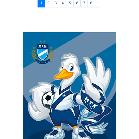
1
2
3
4
5
6
7
8
›