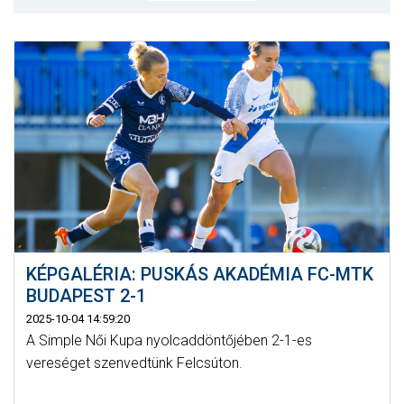
MÉRKŐZÉSEK
JELENTKEZÉS
KLUB
GALÉRIA
SZURKOLÓI ÉLMÉNYEK
SAJTÓ
KÉPGALÉRIA: PUSKÁS AKADÉMIA FC-MTK
BUDAPEST 2-1
2025-10-04 14:59:20
A Simple Női Kupa nyolcaddöntőjében 2-1-es
vereséget szenvedtünk Felcsúton.