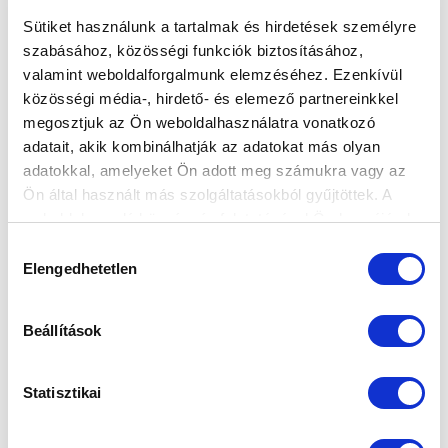
Sütiket használunk a tartalmak és hirdetések személyre
szabásához, közösségi funkciók biztosításához,
valamint weboldalforgalmunk elemzéséhez. Ezenkívül
A PUSKÁS AKADÉMIA FC ELLEN KEZDJÜK
közösségi média-, hirdető- és elemező partnereinkkel
A SIMPLE NŐI KUPÁT
megosztjuk az Ön weboldalhasználatra vonatkozó
adatait, akik kombinálhatják az adatokat más olyan
2025-09-09 12:12:17
A sorozat negyedik fordulójában idegenben lépünk
adatokkal, amelyeket Ön adott meg számukra vagy az
pályára.
Ön által használt más szolgáltatásokból gyűjtöttek. A
weboldalon való böngészés folytatásával Ön hozzájárul a
sütik használatához.
Hozzájárulás
Elengedhetetlen
kiválasztása
Beállítások
Statisztikai