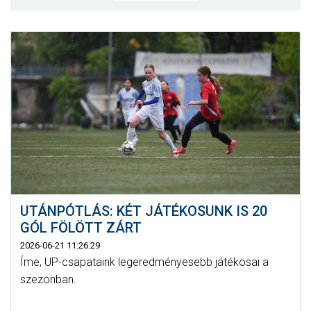
MÉRKŐZÉSEK
JELENTKEZÉS
KLUB
GALÉRIA
SZURKOLÓI ÉLMÉNYEK
SAJTÓ
UTÁNPÓTLÁS: KÉT JÁTÉKOSUNK IS 20
GÓL FÖLÖTT ZÁRT
2026-06-21 11:26:29
Íme, UP-csapataink legeredményesebb játékosai a
szezonban.