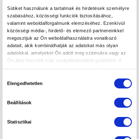
Sütiket használunk a tartalmak és hirdetések személyre
szabásához, közösségi funkciók biztosításához,
valamint weboldalforgalmunk elemzéséhez. Ezenkívül
UTÁNPÓTLÁS: KÉT JÁTÉKOSUNK IS 15
közösségi média-, hirdető- és elemező partnereinkkel
GÓL FÖLÉ JUTOTT AZ ŐSZ FOLYAMÁN
megosztjuk az Ön weboldalhasználatra vonatkozó
adatait, akik kombinálhatják az adatokat más olyan
2025-12-15 14:15:09
Így zárultak a házi góllövőlisták utánpótlás-
adatokkal, amelyeket Ön adott meg számukra vagy az
csapatainknál az őszt követően.
Ön által használt más szolgáltatásokból gyűjtöttek. A
weboldalon való böngészés folytatásával Ön hozzájárul a
sütik használatához.
Hozzájárulás
Elengedhetetlen
kiválasztása
Beállítások
Statisztikai