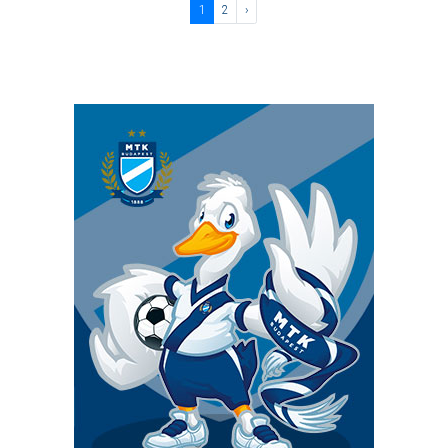
1
2
›