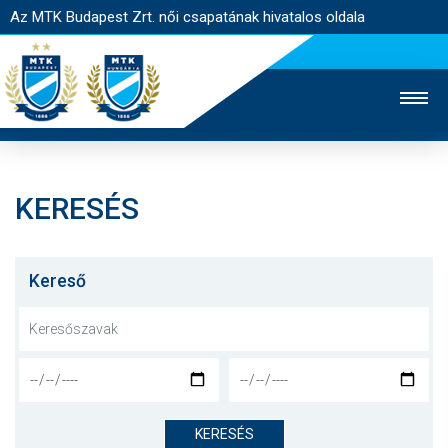
Az MTK Budapest Zrt. női csapatának hivatalos oldala
KERESÉS
MTK TV
FÉRFI CSAPAT
AKADÉMIA
JEGYÉRTÉKESÍTÉS
WEBSHOP
STADION
Kereső
EGYESÜLET
KAPCSOLAT
NYITÓLAP
HÍREK
KERESÉS
CSAPAT