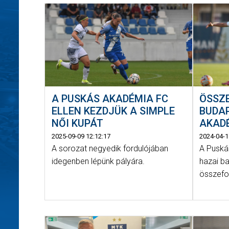
A PUSKÁS AKADÉMIA FC
ÖSSZ
ELLEN KEZDJÜK A SIMPLE
BUDA
NŐI KUPÁT
AKADÉ
2025-09-09 12:12:17
2024-04-1
A sorozat negyedik fordulójában
A Puská
idegenben lépünk pályára.
hazai b
összefo