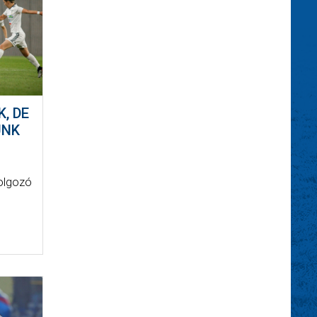
, DE
UNK
dolgozó