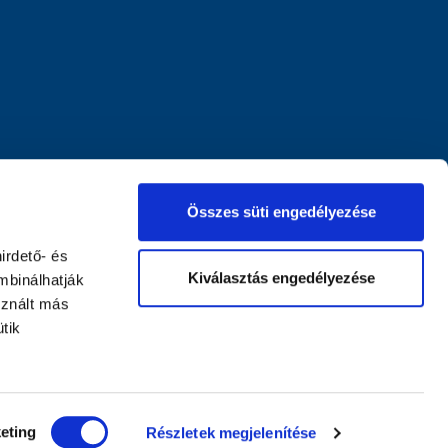
Összes süti engedélyezése
irdető- és
Kiválasztás engedélyezése
mbinálhatják
sznált más
tik
eting
Részletek megjelenítése