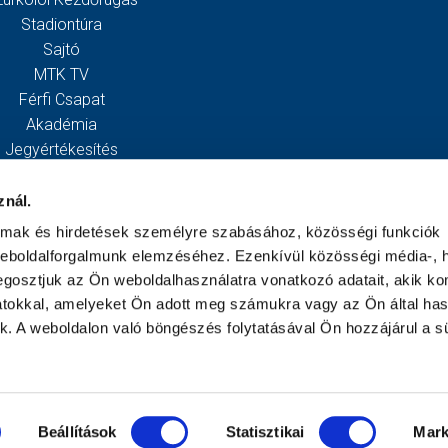
Stadiontúra
Sajtó
MTK TV
Férfi Csapat
Akadémia
Jegyértékesítés
Webshop
Stadion
znál.
Egyesület
almak és hirdetések személyre szabásához, közösségi funkciók
Kapcsolat
weboldalforgalmunk elemzéséhez. Ezenkívül közösségi média-, h
gosztjuk az Ön weboldalhasználatra vonatkozó adatait, akik ko
atokkal, amelyeket Ön adott meg számukra vagy az Ön által ha
ek. A weboldalon való böngészés folytatásával Ön hozzájárul a sü
Beállítások
Statisztikai
Mark