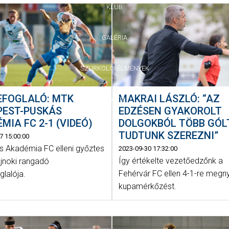
KLUB
GALÉRIA
SZURKOLÓI ÉLMÉNYEK
EFOGLALÓ: MTK
MAKRAI LÁSZLÓ: “AZ
SAJTÓ
PEST-PUSKÁS
EDZÉSEN GYAKOROLT
MIA FC 2-1 (VIDEÓ)
DOLGOKBÓL TÖBB GÓLT
TUDTUNK SZEREZNI”
7 15:00:00
s Akadémia FC elleni győztes
2023-09-30 17:32:00
Így értékelte vezetőedzőnk a
ajnoki rangadó
Fehérvár FC ellen 4-1-re megn
glalója.
kupamérkőzést.