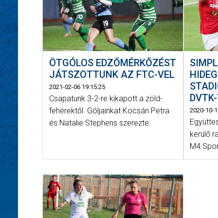
ÖTGÓLOS EDZŐMÉRKŐZÉST
SIMPL
JÁTSZOTTUNK AZ FTC-VEL
HIDE
STAD
2021-02-06 19:15:25
DVTK-
Csapatunk 3-2-re kikapott a zöld-
fehérektől. Góljainkat Kocsán Petra
2020-10-1
Együtte
és Natalie Stephens szerezte.
kerülő r
M4 Spor