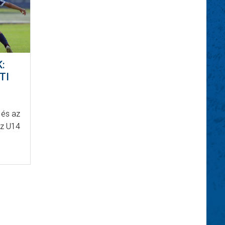
:
TI
 és az
Az U14