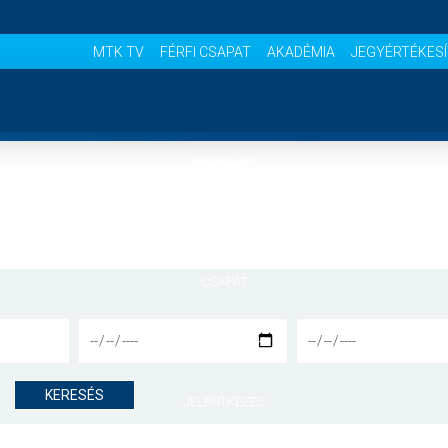
MTK TV
FÉRFI CSAPAT
AKADÉMIA
JEGYÉRTÉKES
NYITÓLAP
HÍREK
CSAPAT
MÉRKŐZÉSEK
KERESÉS
JELENTKEZÉS