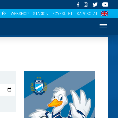
ÍTÉS
WEBSHOP
STADION
EGYESÜLET
KAPCSOLAT