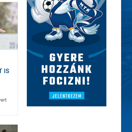
 IS
yert