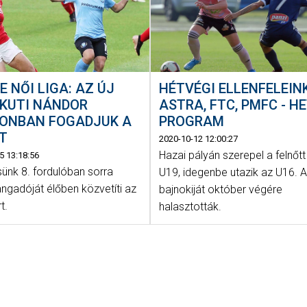
E NŐI LIGA: AZ ÚJ
HÉTVÉGI ELLENFELEINK
GKUTI NÁNDOR
ASTRA, FTC, PMFC - HE
IONBAN FOGADJUK A
PROGRAM
T
2020-10-12 12:00:27
Hazai pályán szerepel a felnőtt
5 13:18:56
sünk 8. fordulóban sorra
U19, idegenbe utazik az U16. 
angadóját élőben közvetíti az
bajnokiját október végére
t.
halasztották.