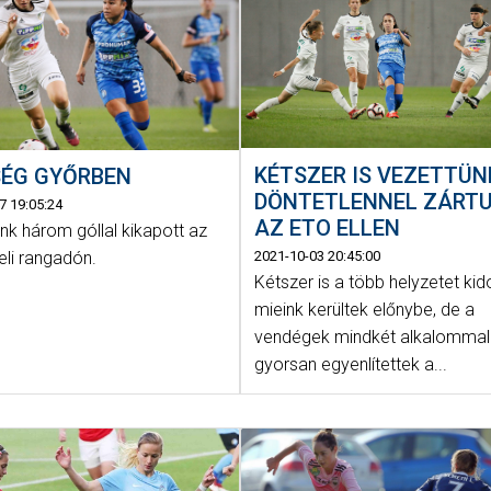
KÉTSZER IS VEZETTÜNK
SÉG GYŐRBEN
DÖNTETLENNEL ZÁRT
7 19:05:24
AZ ETO ELLEN
nk három góllal kikapott az
2021-10-03 20:45:00
eli rangadón.
Kétszer is a több helyzetet ki
mieink kerültek előnybe, de a
vendégek mindkét alkalommal
gyorsan egyenlítettek a...