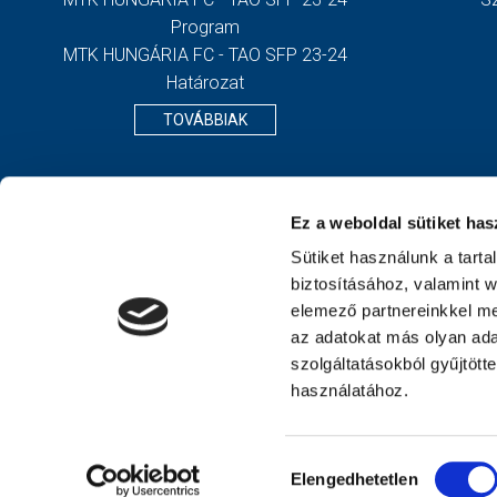
Program
MTK HUNGÁRIA FC - TAO SFP 23-24
Határozat
TOVÁBBIAK
Ez a weboldal sütiket has
Sütiket használunk a tart
biztosításához, valamint 
elemező partnereinkkel me
az adatokat más olyan ad
szolgáltatásokból gyűjtött
használatához.
Hozzájárulás
Elengedhetetlen
kiválasztása