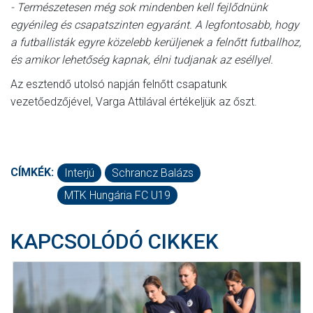
- Természetesen még sok mindenben kell fejlődnünk
egyénileg és csapatszinten egyaránt. A legfontosabb, hogy
a futballisták egyre közelebb kerüljenek a felnőtt futballhoz,
és amikor lehetőség kapnak, élni tudjanak az eséllyel.
Az esztendő utolsó napján felnőtt csapatunk
vezetőedzőjével, Varga Attilával értékeljük az őszt.
CÍMKÉK:
Interjú
Schrancz Balázs
MTK Hungária FC U19
KAPCSOLÓDÓ CIKKEK