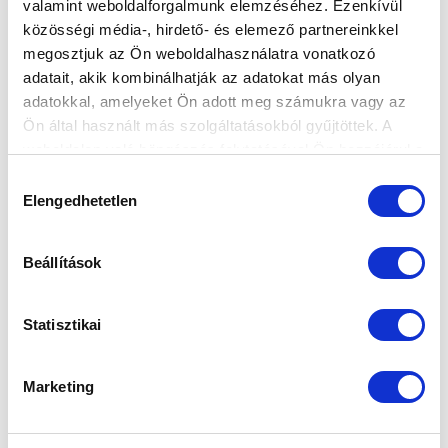
valamint weboldalforgalmunk elemzéséhez. Ezenkívül
közösségi média-, hirdető- és elemező partnereinkkel
megosztjuk az Ön weboldalhasználatra vonatkozó
adatait, akik kombinálhatják az adatokat más olyan
adatokkal, amelyeket Ön adott meg számukra vagy az
Ön által használt más szolgáltatásokból gyűjtöttek. A
weboldalon való böngészés folytatásával Ön hozzájárul a
sütik használatához.
Hozzájárulás
Elengedhetetlen
kiválasztása
Beállítások
Statisztikai
Marketing