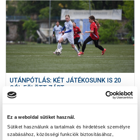
UTÁNPÓTLÁS: KÉT JÁTÉKOSUNK IS 20
GÓL FÖLÖTT ZÁRT
2026-06-21
Íme, UP-csapataink legeredményesebb játékosai a
szezonban.
Ez a weboldal sütiket használ.
Sütiket használunk a tartalmak és hirdetések személyre
szabásához, közösségi funkciók biztosításához,