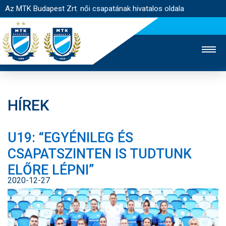
Az MTK Budapest Zrt. női csapatának hivatalos oldala
HÍREK
MTK TV
FÉRFI CSAPAT
AKADÉMIA
U19: “EGYÉNILEG ÉS
JEGYÉRTÉKESÍTÉS
WEBSHOP
STADION
CSAPATSZINTEN IS TUDTUNK
EGYESÜLET
KAPCSOLAT
ELŐRE LÉPNI”
2020-12-27
NYITÓLAP
HÍREK
CSAPAT