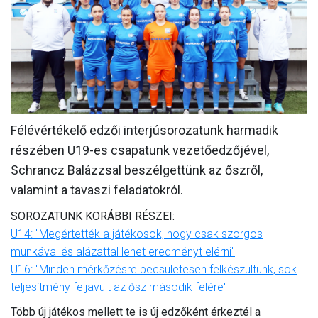
MÉRKŐZÉSEK
JELENTKEZÉS
KLUB
GALÉRIA
Félévértékelő edzői interjúsorozatunk harmadik
SZURKOLÓI ÉLMÉNYEK
részében U19-es csapatunk vezetőedzőjével,
SAJTÓ
Schrancz Balázzsal beszélgettünk az őszről,
valamint a tavaszi feladatokról.
SOROZATUNK KORÁBBI RÉSZEI:
U14: "Megértették a játékosok, hogy csak szorgos
munkával és alázattal lehet eredményt elérni"
U16: "Minden mérkőzésre becsületesen felkészültünk, sok
teljesítmény feljavult az ősz második felére"
Több új játékos mellett te is új edzőként érkeztél a