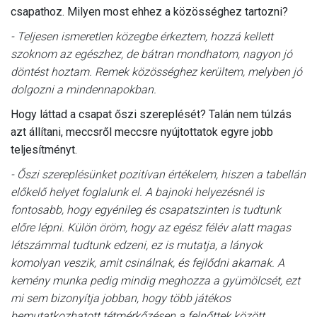
csapathoz. Milyen most ehhez a közösséghez tartozni?
- Teljesen ismeretlen közegbe érkeztem, hozzá kellett
szoknom az egészhez, de bátran mondhatom, nagyon jó
döntést hoztam. Remek közösséghez kerültem, melyben jó
dolgozni a mindennapokban.
Hogy láttad a csapat őszi szereplését? Talán nem túlzás
azt állítani, meccsről meccsre nyújtottatok egyre jobb
teljesítményt.
- Őszi szereplésünket pozitívan értékelem, hiszen a tabellán
előkelő helyet foglalunk el. A bajnoki helyezésnél is
fontosabb, hogy egyénileg és csapatszinten is tudtunk
előre lépni. Külön öröm, hogy az egész félév alatt magas
létszámmal tudtunk edzeni, ez is mutatja, a lányok
komolyan veszik, amit csinálnak, és fejlődni akarnak. A
kemény munka pedig mindig meghozza a gyümölcsét, ezt
mi sem bizonyítja jobban, hogy több játékos
bemutatkozhatott tétmérkőzésen a felnőttek között.