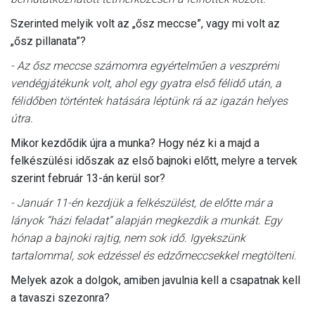
Szerinted melyik volt az „ősz meccse”, vagy mi volt az
„ősz pillanata”?
- Az ősz meccse számomra egyértelműen a veszprémi
vendégjátékunk volt, ahol egy gyatra első félidő után, a
félidőben történtek hatására léptünk rá az igazán helyes
útra.
Mikor kezdődik újra a munka? Hogy néz ki a majd a
felkészülési időszak az első bajnoki előtt, melyre a tervek
szerint február 13-án kerül sor?
- Január 11-én kezdjük a felkészülést, de előtte már a
lányok “házi feladat” alapján megkezdik a munkát. Egy
hónap a bajnoki rajtig, nem sok idő. Igyekszünk
tartalommal, sok edzéssel és edzőmeccsekkel megtölteni.
Melyek azok a dolgok, amiben javulnia kell a csapatnak kell
a tavaszi szezonra?