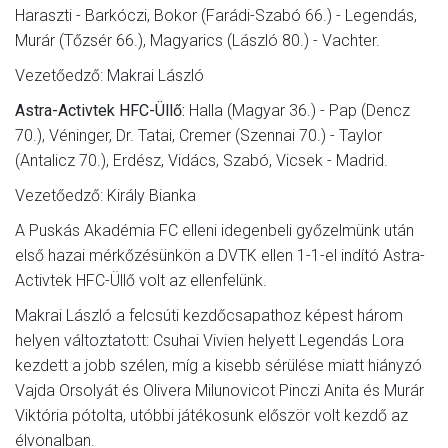
Haraszti - Barkóczi, Bokor (Farádi-Szabó 66.) - Legendás,
Murár (Tőzsér 66.), Magyarics (László 80.) - Vachter.
Vezetőedző: Makrai László
Astra-Activtek HFC-Üllő:
Halla (Magyar 36.) - Pap (Dencz
70.), Véninger, Dr. Tatai, Cremer (Szennai 70.) - Taylor
(Antalicz 70.), Erdész, Vidács, Szabó, Vicsek - Madrid.
Vezetőedző: Király Bianka
A Puskás Akadémia FC elleni idegenbeli győzelmünk után
első hazai mérkőzésünkön a DVTK ellen 1-1-el indító Astra-
Activtek HFC-Üllő volt az ellenfelünk.
Makrai László a felcsúti kezdőcsapathoz képest három
helyen változtatott: Csuhai Vivien helyett Legendás Lora
kezdett a jobb szélen, míg a kisebb sérülése miatt hiányzó
Vajda Orsolyát és Olivera Milunovicot Pinczi Anita és Murár
Viktória pótolta, utóbbi játékosunk először volt kezdő az
élvonalban.