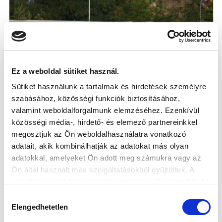
Ez a weboldal sütiket használ.
Sütiket használunk a tartalmak és hirdetések személyre
szabásához, közösségi funkciók biztosításához,
valamint weboldalforgalmunk elemzéséhez. Ezenkívül
GYŐZELEM A BAJNOKI FŐPRÓBÁN A
közösségi média-, hirdető- és elemező partnereinkkel
SZERB BRONZÉRMES ELLEN
megosztjuk az Ön weboldalhasználatra vonatkozó
2026-08-01
adatait, akik kombinálhatják az adatokat más olyan
A duplázó Zágor mellett Pataki és Csigi talált be a
adatokkal, amelyeket Ön adott meg számukra vagy az
szabadkai alakulat ellen.
Ön által használt más szolgáltatásokból gyűjtöttek. A
weboldalon való böngészés folytatásával Ön hozzájárul a
sütik használatához.
Hozzájárulás
Elengedhetetlen
kiválasztása