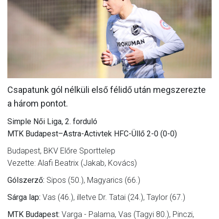
MÉRKŐZÉSEK
JELENTKEZÉS
KLUB
GALÉRIA
Csapatunk gól nélküli első félidő után megszerezte
SZURKOLÓI ÉLMÉNYEK
a három pontot.
SAJTÓ
Simple Női Liga, 2. forduló
MTK Budapest–Astra-Activtek HFC-Üllő 2-0 (0-0)
Budapest, BKV Előre Sporttelep
Vezette: Alafi Beatrix (Jakab, Kovács)
Gólszerző:
Sipos (50.), Magyarics (66.)
Sárga lap:
Vas (46.), illetve Dr. Tatai (24.), Taylor (67.)
MTK Budapest:
Varga - Palama, Vas (Tagyi 80.), Pinczi,