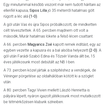
Egy minutummal később viszont már nem tudott hárítani az
ellenfél kapusa,
Sipos Lilla
jó 35 méterről hatalmas gólt
rúgott a léc alá
(1-0)
.
A gól után Vas és újra Sipos próbálkozott, de mindketten
célt tévesztettek. A 65. percben majdnem ott volt a
második, Murár hatalmas lökete a felső lécen csattant.
A 66. percben
Magyarics Zoé
kapott remek indítást, egy az
egyben vezette a kapusra és a bal alsóba helyezett
(2-0)
. A
gól után Farádi-Szabó Edina és Tőzsér Vanda állt be, 15
éves játékosunk most debütált az NB I-ben.
A 73. percben közel jártak a szépítéshez a vendégek, de
Véninger pörgetése az oldalhálóban kötött ki a szöglet
után.
A 80. percben Tagyi Vivien mellett László Henrietta is
pályára lépett, nyáron igazolt játékosunk most mutatkozott
be tétmérkőzésen klubunk színeiben.