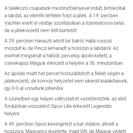
A találkozó csapatunk mezőnyfölényével indult, birtokoltuk
a labdát, az ellenfél térfelén folyt a játék. A 19. percben
Vachter esett el védője szorításában a tizenhatoson belül,
de a játékvezető nem ítélt büntetőt.
A 29. percben Haraszti adott be balról, Halla rosszul
mozdult ki, de Pinczi lemaradt a hosszún a labdáról. Az
esetnél megsérült a hálóőr, percekig ápolni kellett, a
cserekapus Magyar érkezett a helyére a 36. minutumban.
Az ápolás miatt hat percet hosszabbított a félidő végén a
játékvezető, de komoly helyzetet nem sikerült kialakítanunk,
így 0-0-al vonultunk pihenőre.
A szünetben egy helyen változtatott vezetőedzőnk, az első
fordulóban visszatérő Sipos Lilla érkezett Legendás
helyére.
A 49. percben Sipos kevergetett a bal oldalon, átívelt a
hosszúra, Magyarics levetette, majd lőtt, de Magyar védett.