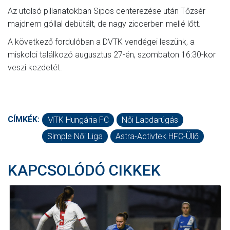
Az utolsó pillanatokban Sipos centerezése után Tőzsér
majdnem góllal debütált, de nagy ziccerben mellé lőtt.
A következő fordulóban a DVTK vendégei leszünk, a
miskolci találkozó augusztus 27-én, szombaton 16:30-kor
veszi kezdetét.
CÍMKÉK:
MTK Hungária FC
Női Labdarúgás
Simple Női Liga
Astra-Activtek HFC-Üllő
KAPCSOLÓDÓ CIKKEK