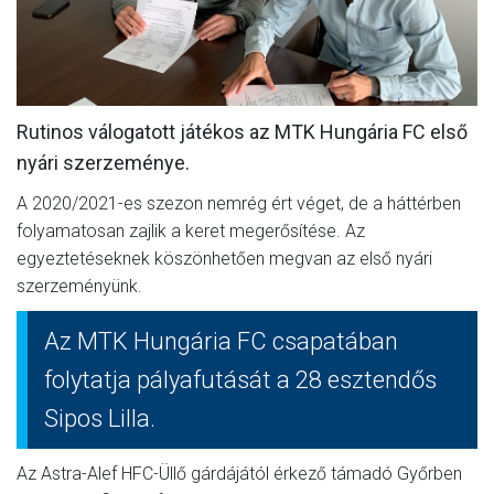
MÉRKŐZÉSEK
JELENTKEZÉS
KLUB
Rutinos válogatott játékos az MTK Hungária FC első
nyári szerzeménye.
GALÉRIA
A 2020/2021-es szezon nemrég ért véget, de a háttérben
SZURKOLÓI ÉLMÉNYEK
folyamatosan zajlik a keret megerősítése. Az
SAJTÓ
egyeztetéseknek köszönhetően megvan az első nyári
szerzeményünk.
Az MTK Hungária FC csapatában
folytatja pályafutását a 28 esztendős
Sipos Lilla.
Az Astra-Alef HFC-Üllő gárdájától érkező támadó Győrben