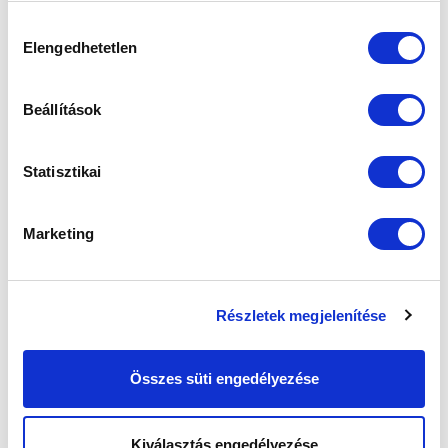
sütik használatához.
Hozzájárulás
Elengedhetetlen
kiválasztása
Beállítások
Statisztikai
Marketing
Részletek megjelenítése
Összes süti engedélyezése
KÖVETKEZŐ MÉRKŐZÉS
Kiválasztás engedélyezése