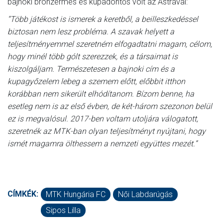
bajnoki bronzérmes és kupadöntős volt az Astrával:
“Több játékost is ismerek a keretből, a beilleszkedéssel
biztosan nem lesz probléma. A szavak helyett a
teljesítményemmel szeretném elfogadtatni magam, célom,
hogy minél több gólt szerezzek, és a társaimat is
kiszolgáljam. Természetesen a bajnoki cím és a
kupagyőzelem lebeg a szemem előtt, előbbit itthon
korábban nem sikerült elhódítanom. Bízom benne, ha
esetleg nem is az első évben, de két-három szezonon belül
ez is megvalósul. 2017-ben voltam utoljára válogatott,
szeretnék az MTK-ban olyan teljesítményt nyújtani, hogy
ismét magamra ölthessem a nemzeti együttes mezét.”
CÍMKÉK:
MTK Hungária FC
Női Labdarúgás
Sipos Lilla