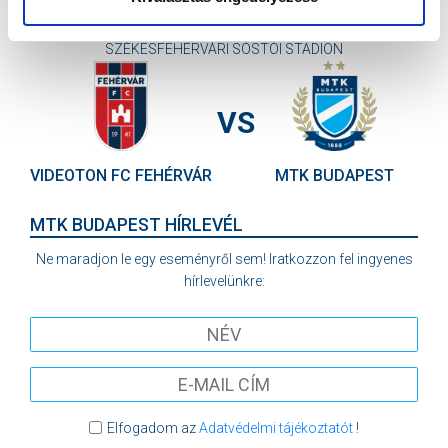
2026-08-16 00:00
SZÉKESFEHÉRVÁRI SÓSTÓI STADION
VS
VIDEOTON FC FEHÉRVÁR
MTK BUDAPEST
MTK BUDAPEST HÍRLEVÉL
Ne maradjon le egy eseményről sem! Iratkozzon fel ingyenes
hírlevelünkre:
Elfogadom az
Adatvédelmi tájékoztatót
!