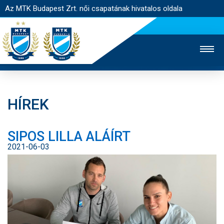
Az MTK Budapest Zrt. női csapatának hivatalos oldala
HÍREK
MTK TV
FÉRFI CSAPAT
AKADÉMIA
SIPOS LILLA ALÁÍRT
JEGYÉRTÉKESÍTÉS
WEBSHOP
STADION
2021-06-03
EGYESÜLET
KAPCSOLAT
NYITÓLAP
HÍREK
CSAPAT