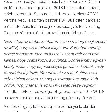
kezdte profi pályafutását, majd hazánkban az FTC és a
Viktória FC labdarúgója volt. 2013-ban külföldre igazolt,
előbb az osztrák Südburgenland, majd az olasz AGSM
Verona, végül a szintén osztrák FSK St. Pölten gárdáját
erősítette. Ausztriában bajnok és kupagyőztes volt, míg
Olaszországban előbbi sorozatban ért fel a csúcsra.
“Nem titok, az utóbbi két-három évben mindig megkeresett
az MTK, hogy szeretnének leigazolni. Korábban mindig
nemet mondtam, idén tavasszal viszont már nem volt
kérdés, hogy csatlakozok a klubhoz. Döntésemet nagyban
befolyásolta, hogy bajnokesélyes gárdához kerülök, mely
támadófocit játszik, támadóként ez a játékstílus csak
előnyt jelent nekem. Mindig is szimpatikus volt a klub,
örülök, hogy már én is az MTK-család része vagyok”
-
mondta a 64-szeres válogatott játékos, aki a 2017/2018-
as szezonban a magyar bajnokság gólkirálynője volt.
A célokról így nyilatkozott új szerzeményünk, aki idén