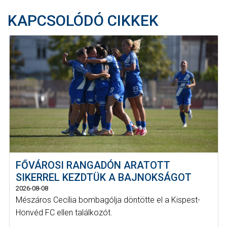
KAPCSOLÓDÓ CIKKEK
FŐVÁROSI RANGADÓN ARATOTT
SIKERREL KEZDTÜK A BAJNOKSÁGOT
2026-08-08
Mészáros Cecília bombagólja döntötte el a Kispest-
Honvéd FC ellen találkozót.