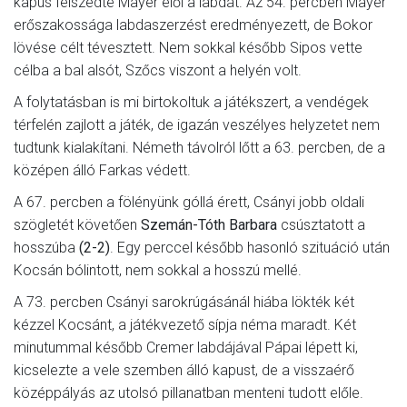
kapus felszedte Mayer elől a labdát. Az 54. percben Mayer
erőszakossága labdaszerzést eredményezett, de Bokor
lövése célt tévesztett. Nem sokkal később Sipos vette
célba a bal alsót, Szőcs viszont a helyén volt.
A folytatásban is mi birtokoltuk a játékszert, a vendégek
térfelén zajlott a játék, de igazán veszélyes helyzetet nem
tudtunk kialakítani. Németh távolról lőtt a 63. percben, de a
középen álló Farkas védett.
A 67. percben a fölényünk góllá érett, Csányi jobb oldali
szögletét követően
Szemán-Tóth Barbara
csúsztatott a
hosszúba
(2-2)
. Egy perccel később hasonló szituáció után
Kocsán bólintott, nem sokkal a hosszú mellé.
A 73. percben Csányi sarokrúgásánál hiába lökték két
kézzel Kocsánt, a játékvezető sípja néma maradt. Két
minutummal később Cremer labdájával Pápai lépett ki,
kicselezte a vele szemben álló kapust, de a visszaérő
középpályás az utolsó pillanatban menteni tudott előle.