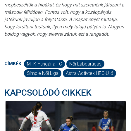
megbeszéltük a hibákat, és hogy mit szeretnénk játszani a
màsodik félidőben. Fontos volt, hogy a középpályás
játékunk javuljon a folytatásra. A csapat erejét mutatja,
hogy fordítani tudtunk, ilyen mély talajú pályán is. Nagyon
boldog vagyok, hogy sikerrel zártuk ezt a rangadót.
CÍMKÉK:
MTK Hungária FC
Női Labdarúgás
Simple Női Liga
Astra-Activtek HFC-Üllő
KAPCSOLÓDÓ CIKKEK