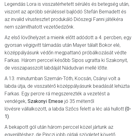
Legendás Lora is visszatérhetett sérülés és betegség után,
viszont az apróbb sérüléssel bajlódó Stefán Bernadett és
az invalid vírustesztet produkáló Diószegi Fanni játékéra
nem számíthatott vezetőedzőnk.
Az első lövőhelyzet a mieink előtt adódott a 4. percben, egy
gyorsan végigvitt támadás után Mayer tálalt Bokor elé,
középpályásunk védőn megpattanó próbálkozását védte
Farkas. Három perccel később Sipos ugratta ki Szakonyit,
de visszapasszolt labdáját Nádudvari mellé lőtte.
A 13. minutumban Szemán-Tóth, Kocsán, Csányi volt a
labda útja, de visszatérő középpályásunk beadását lehúzta
Farkas. Egy percre rá megszerezték a vezetést a
vendégek,
Szakonyi Emese
jó 35 méterről
lövésre vállalkozott, a labda Szőcs felett a léc alá hullott
(0-
1)
.
A bekapott gól után három perccel közel jártunk az
egyenlítéshez, de Pinczi jobb oldali szögletet követő