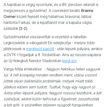
A hajrában is végig nyomtunk, és a 89. percben sikerült is
megszerezni a győzelmet. A csereként beálló
Brianne
Cremer
közeli fejesét még hatalmas bravúrral, lábbal
hárította Farkas, de a kipattanót már a kapuba vágta
szélsőnk
(3-2)
.
Győzelmünkkel visszavettük a vezetést a tabellán.
Legközelebb a válogatott Eb-selejtezője - melyre több
játékosunk is
meghívót kapott
- után lépünk pályára, amikor
a DVTK-t fogadjuk a 8. fordulóban. Arra az összecsapásra
az Új Hidegkuti Nándor Stadionban
kerül sor
.
Varga Attila értékelése: -
Nagyon hektikus héten vagyunk
túl. A hét közepéig minden rendben ment, utána viszont
jöttek olyan bakteriális problémák, melyek miatt több
játékos edzeni sem tudott. Tudtuk, hogy egy nagyon jó
Astra ellen lépünk pályára. Nagyon rosszul kezdtünk, a két
szélsőjük, akikre külön felhívtuk a figyelmet, összehozták
a két gólt. A szünetben teljesen nyugodt hangulatban