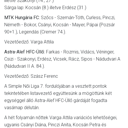
illetve Szakonyi (14., 27.)
Sárga lap: Kocsán (8.) illetve Erdész (31.)
MTK Hungária FC:
Szőcs - Szemán-Tóth, Curless, Pinczi,
Németh - Bokor, Csányi, Kocsán - Mayer, Pápai (Pozsár
90+1.), Legendás (Cremer 74.).
Vezetőedző: Varga Attila
Astra-Alef HFC-Üllő:
Farkas - Rozmis, Vidács, Véninger,
Csizi - Szakonyi, Erdész, Vicsek, Rácz, Sipos - Nádudvari A
(Nádudvari II A. 84.).
Vezetőedző: Szász Ferenc
A Simple Női Liga 7. fordulójában a vesztett pontok
tekintetében listavezető együttesünk a mögöttünk két
egységgel álló Astra-Alef HFC-Üllő gárdáját fogadta
vasárnap délután.
A hét folyamán nőttek Varga Attila variációs lehetőségei,
ugyanis Csányi Diána, Pinczi Anita, Kocsán Petra és