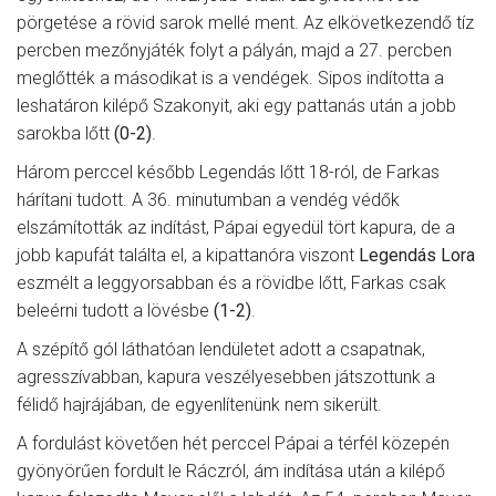
pörgetése a rövid sarok mellé ment. Az elkövetkezendő tíz
percben mezőnyjáték folyt a pályán, majd a 27. percben
meglőtték a másodikat is a vendégek. Sipos indította a
leshatáron kilépő Szakonyit, aki egy pattanás után a jobb
sarokba lőtt
(0-2)
.
Három perccel később Legendás lőtt 18-ról, de Farkas
hárítani tudott. A 36. minutumban a vendég védők
elszámították az indítást, Pápai egyedül tört kapura, de a
jobb kapufát találta el, a kipattanóra viszont
Legendás Lora
eszmélt a leggyorsabban és a rövidbe lőtt, Farkas csak
beleérni tudott a lövésbe
(1-2)
.
A szépítő gól láthatóan lendületet adott a csapatnak,
agresszívabban, kapura veszélyesebben játszottunk a
félidő hajrájában, de egyenlítenünk nem sikerült.
A fordulást követően hét perccel Pápai a térfél közepén
gyönyörűen fordult le Ráczról, ám indítása után a kilépő