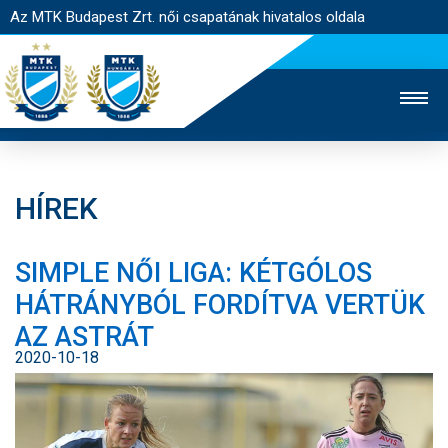
Az MTK Budapest Zrt. női csapatának hivatalos oldala
HÍREK
MTK TV
FÉRFI CSAPAT
AKADÉMIA
SIMPLE NŐI LIGA: KÉTGÓLOS
JEGYÉRTÉKESÍTÉS
WEBSHOP
STADION
HÁTRÁNYBÓL FORDÍTVA VERTÜK
EGYESÜLET
KAPCSOLAT
AZ ASTRÁT
2020-10-18
NYITÓLAP
HÍREK
CSAPAT