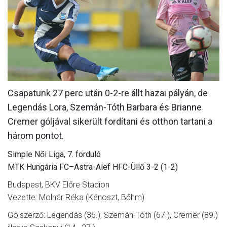
MÉRKŐZÉSEK
JELENTKEZÉS
KLUB
GALÉRIA
Csapatunk 27 perc után 0-2-re állt hazai pályán, de
SZURKOLÓI ÉLMÉNYEK
Legendás Lora, Szemán-Tóth Barbara és Brianne
SAJTÓ
Cremer góljával sikerült fordítani és otthon tartani a
három pontot.
Simple Női Liga, 7. forduló
MTK Hungária FC–Astra-Alef HFC-Üllő 3-2 (1-2)
Budapest, BKV Előre Stadion
Vezette: Molnár Réka (Kénoszt, Bőhm)
Gólszerző: Legendás (36.), Szemán-Tóth (67.), Cremer (89.)