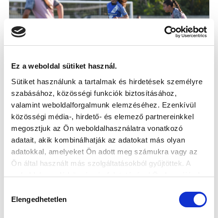
Ez a weboldal sütiket használ.
Sütiket használunk a tartalmak és hirdetések személyre
KÉPGALÉRIA: MTK BUDAPEST-ŽFK
szabásához, közösségi funkciók biztosításához,
SPARTAK SUBOTICA 4-1
valamint weboldalforgalmunk elemzéséhez. Ezenkívül
2026-08-03
közösségi média-, hirdető- és elemező partnereinkkel
A szerb bronzérmes elleni sikerrel zártuk a felkészülést.
megosztjuk az Ön weboldalhasználatra vonatkozó
adatait, akik kombinálhatják az adatokat más olyan
adatokkal, amelyeket Ön adott meg számukra vagy az
Ön által használt más szolgáltatásokból gyűjtöttek. A
weboldalon való böngészés folytatásával Ön hozzájárul a
sütik használatához.
Hozzájárulás
Elengedhetetlen
kiválasztása