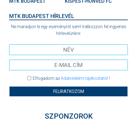
MTK BUDAPEST
KISPEST-HONVÉD FC
MTK BUDAPEST HÍRLEVÉL
Ne maradjon le egy eseményről sem! Iratkozzon fel ingyenes
hírlevelünkre:
Elfogadom az
Adatvédelmi tájékoztatót
!
FELIRATKOZOM
SZPONZOROK