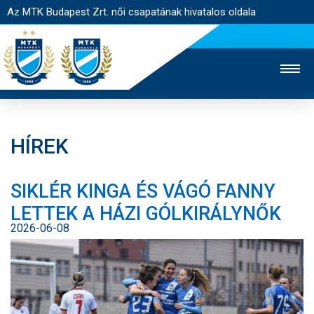
Az MTK Budapest Zrt. női csapatának hivatalos oldala
HÍREK
MTK TV
FÉRFI CSAPAT
AKADÉMIA
SIKLÉR KINGA ÉS VÁGÓ FANNY
JEGYÉRTÉKESÍTÉS
WEBSHOP
STADION
LETTEK A HÁZI GÓLKIRÁLYNŐK
EGYESÜLET
KAPCSOLAT
2026-06-08
NYITÓLAP
HÍREK
CSAPAT