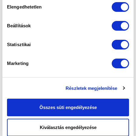
Hozzájárulás
Elengedhetetlen
kiválasztása
Beállítások
Statisztikai
Marketing
Részletek megjelenítése
Összes süti engedélyezése
KÖVETKEZŐ MÉRKŐZÉS
Kiválasztás engedélyezése
2026-08-08 15:00
SÁNDOR KÁROLY LABDARÚGÓ AKADÉMIA