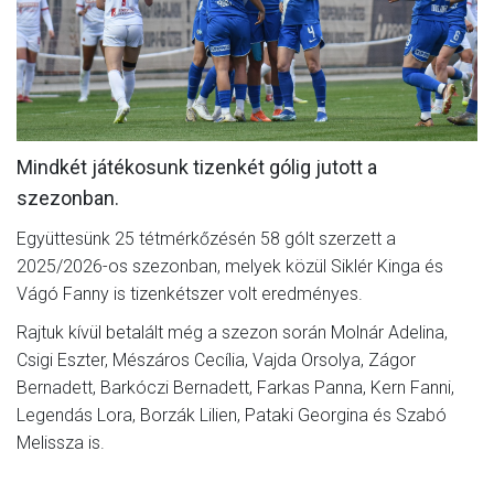
MÉRKŐZÉSEK
JELENTKEZÉS
KLUB
GALÉRIA
Mindkét játékosunk tizenkét gólig jutott a
szezonban.
SZURKOLÓI ÉLMÉNYEK
Együttesünk 25 tétmérkőzésén 58 gólt szerzett a
SAJTÓ
2025/2026-os szezonban, melyek közül Siklér Kinga és
Vágó Fanny is tizenkétszer volt eredményes.
Rajtuk kívül betalált még a szezon során Molnár Adelina,
Csigi Eszter, Mészáros Cecília, Vajda Orsolya, Zágor
Bernadett, Barkóczi Bernadett, Farkas Panna, Kern Fanni,
Legendás Lora, Borzák Lilien, Pataki Georgina és Szabó
Melissza is.