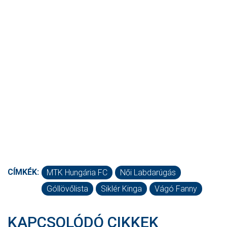
CÍMKÉK:
MTK Hungária FC
Női Labdarúgás
Góllövőlista
Siklér Kinga
Vágó Fanny
KAPCSOLÓDÓ CIKKEK