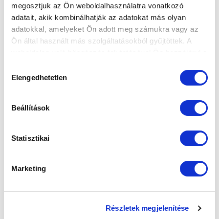
megosztjuk az Ön weboldalhasználatra vonatkozó
adatait, akik kombinálhatják az adatokat más olyan
adatokkal, amelyeket Ön adott meg számukra vagy az
Ön által használt más szolgáltatásokból gyűjtöttek. A
weboldalon való böngészés folytatásával Ön hozzájárul a
sütik használatához.
Hozzájárulás
Elengedhetetlen
kiválasztása
KÖVETKEZŐ MÉRKŐZÉS
Beállítások
2026-08-15 17:00
SZÉKESFEHÉRVÁRI SÓSTÓI STADION
Statisztikai
VS
Marketing
VIDEOTON FC FEHÉRVÁR
MTK BUDAPEST
Részletek megjelenítése
MTK BUDAPEST HÍRLEVÉL