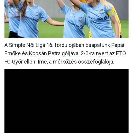
MÉRKŐZÉSEK
JELENTKEZÉS
KLUB
GALÉRIA
A Simple Női Liga 16. fordulójában csapatunk Pápai
Emőke és Kocsán Petra góljával 2-0-ra nyert az ETO
SZURKOLÓI ÉLMÉNYEK
FC Győr ellen. Íme, a mérkőzés összefoglalója.
SAJTÓ