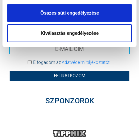
Ne maradjon le egy eseményről sem! Iratkozzon fel ingyenes
Összes süti engedélyezése
hírlevelünkre:
Kiválasztás engedélyezése
Elfogadom az
Adatvédelmi tájékoztatót
!
FELIRATKOZOM
SZPONZOROK