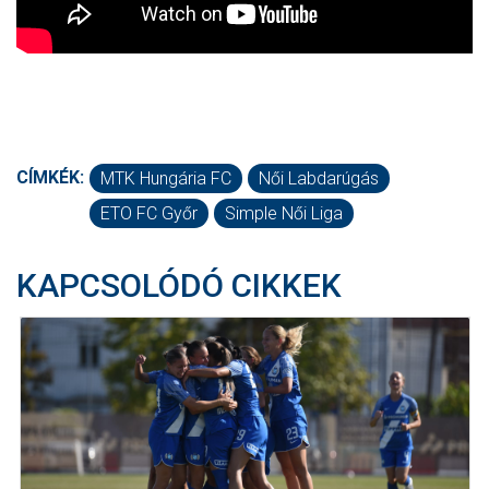
CÍMKÉK:
MTK Hungária FC
Női Labdarúgás
ETO FC Győr
Simple Női Liga
KAPCSOLÓDÓ CIKKEK