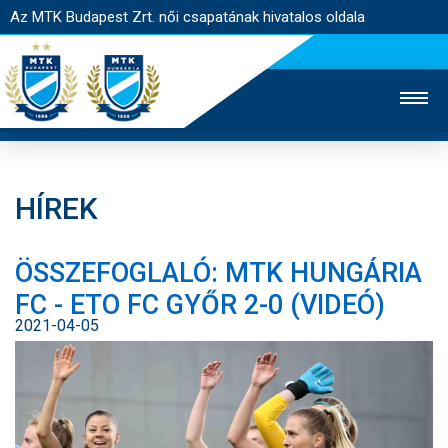
Az MTK Budapest Zrt. női csapatának hivatalos oldala
HÍREK
MTK TV
FÉRFI CSAPAT
AKADÉMIA
ÖSSZEFOGLALÓ: MTK HUNGÁRIA
JEGYÉRTÉKESÍTÉS
WEBSHOP
STADION
FC - ETO FC GYŐR 2-0 (VIDEÓ)
EGYESÜLET
KAPCSOLAT
2021-04-05
NYITÓLAP
HÍREK
CSAPAT