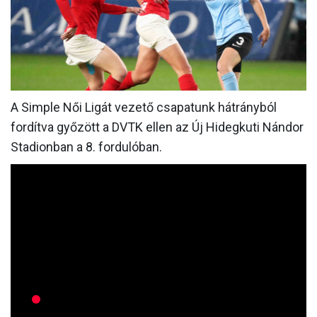
MÉRKŐZÉSEK
JELENTKEZÉS
KLUB
GALÉRIA
A Simple Női Ligát vezető csapatunk hátrányból
fordítva győzött a DVTK ellen az Új Hidegkuti Nándor
SZURKOLÓI ÉLMÉNYEK
Stadionban a 8. fordulóban.
SAJTÓ