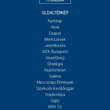
TOVÁBBIAK
OLDALTÉRKÉP
Nyitólap
Hírek
Csapat
Mérkőzések
Jelentkezés
MTK Budapest
Vezetőség
Stratégia
Klubtörténet
Galéria
Meccsnapi Élmények
Szurkolói Kezdőrúgás
Stadiontúra
Sajtó
MTK TV