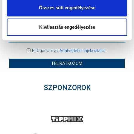
hírlevelünkre:
Összes süti engedélyezése
Kiválasztás engedélyezése
Elfogadom az
Adatvédelmi tájékoztatót
!
FELIRATKOZOM
SZPONZOROK