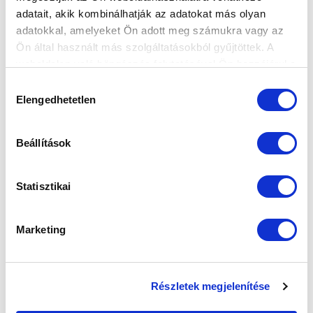
adatait, akik kombinálhatják az adatokat más olyan
adatokkal, amelyeket Ön adott meg számukra vagy az
Ön által használt más szolgáltatásokból gyűjtöttek. A
weboldalon való böngészés folytatásával Ön hozzájárul a
sütik használatához.
Hozzájárulás
Elengedhetetlen
kiválasztása
KÖVETKEZŐ MÉRKŐZÉS
Beállítások
2026-08-16 00:00
SZÉKESFEHÉRVÁRI SÓSTÓI STADION
Statisztikai
VS
Marketing
VIDEOTON FC FEHÉRVÁR
MTK BUDAPEST
Részletek megjelenítése
MTK BUDAPEST HÍRLEVÉL
Ne maradjon le egy eseményről sem! Iratkozzon fel ingyenes