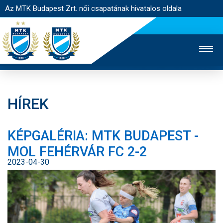
Az MTK Budapest Zrt. női csapatának hivatalos oldala
HÍREK
MTK TV
FÉRFI CSAPAT
AKADÉMIA
KÉPGALÉRIA: MTK BUDAPEST -
JEGYÉRTÉKESÍTÉS
WEBSHOP
STADION
MOL FEHÉRVÁR FC 2-2
EGYESÜLET
KAPCSOLAT
2023-04-30
NYITÓLAP
HÍREK
CSAPAT