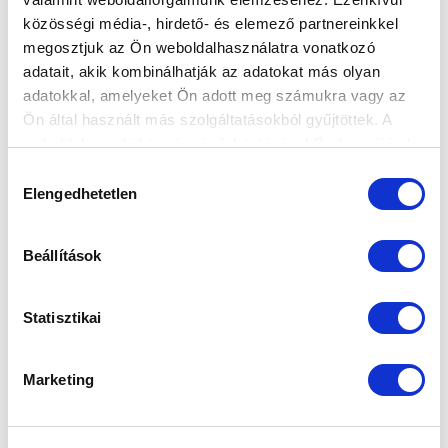
közösségi média-, hirdető- és elemező partnereinkkel
megosztjuk az Ön weboldalhasználatra vonatkozó
adatait, akik kombinálhatják az adatokat más olyan
adatokkal, amelyeket Ön adott meg számukra vagy az
Ön által használt más szolgáltatásokból gyűjtöttek. A
weboldalon való böngészés folytatásával Ön hozzájárul a
sütik használatához.
Hozzájárulás
Elengedhetetlen
kiválasztása
Beállítások
KÖVETKEZŐ MÉRKŐZÉS
2026-08-15 17:00
Statisztikai
SZÉKESFEHÉRVÁRI SÓSTÓI STADION
Marketing
VS