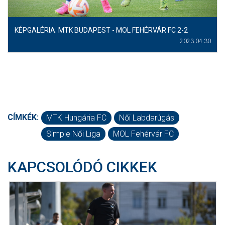
KÉPGALÉRIA: MTK BUDAPEST - MOL FEHÉRVÁR FC 2-2
2023.04.30
CÍMKÉK:
MTK Hungária FC
Női Labdarúgás
Simple Női Liga
MOL Fehérvár FC
KAPCSOLÓDÓ CIKKEK