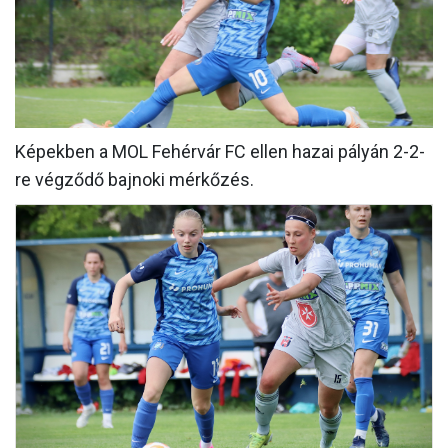
MÉRKŐZÉSEK
JELENTKEZÉS
KLUB
GALÉRIA
Képekben a MOL Fehérvár FC ellen hazai pályán 2-2-
re végződő bajnoki mérkőzés.
SZURKOLÓI ÉLMÉNYEK
SAJTÓ