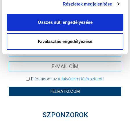
Részletek megjelenítése
VIDEOTON FC FEHÉRVÁR
MTK BUDAPEST
MTK BUDAPEST HÍRLEVÉL
Összes süti engedélyezése
Ne maradjon le egy eseményről sem! Iratkozzon fel ingyenes
hírlevelünkre:
Kiválasztás engedélyezése
Elfogadom az
Adatvédelmi tájékoztatót
!
FELIRATKOZOM
SZPONZOROK