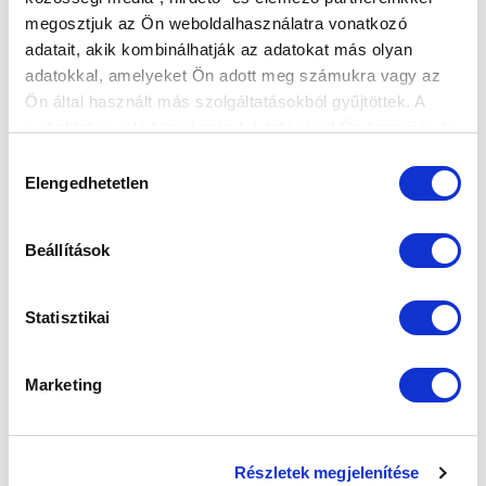
megosztjuk az Ön weboldalhasználatra vonatkozó
adatait, akik kombinálhatják az adatokat más olyan
adatokkal, amelyeket Ön adott meg számukra vagy az
Ön által használt más szolgáltatásokból gyűjtöttek. A
weboldalon való böngészés folytatásával Ön hozzájárul a
sütik használatához.
Hozzájárulás
Elengedhetetlen
kiválasztása
KÖVETKEZŐ MÉRKŐZÉS
Beállítások
2026-08-08 15:00
SÁNDOR KÁROLY LABDARÚGÓ AKADÉMIA
Statisztikai
Marketing
VS
MTK BUDAPEST
KISPEST-HONVÉD FC
Részletek megjelenítése