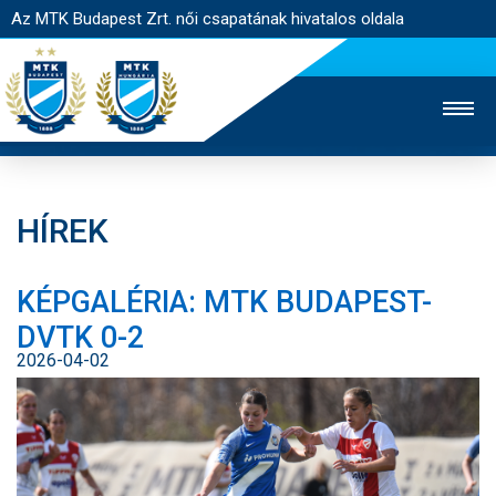
Az MTK Budapest Zrt. női csapatának hivatalos oldala
HÍREK
MTK TV
FÉRFI CSAPAT
AKADÉMIA
KÉPGALÉRIA: MTK BUDAPEST-
JEGYÉRTÉKESÍTÉS
WEBSHOP
STADION
DVTK 0-2
EGYESÜLET
KAPCSOLAT
2026-04-02
NYITÓLAP
HÍREK
CSAPAT