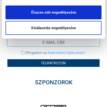
MTK BUDAPEST HÍRLEVÉL
Összes süti engedélyezése
Ne maradjon le egy eseményről sem! Iratkozzon fel ingyenes
hírlevelünkre:
Kiválasztás engedélyezése
Elfogadom az
Adatvédelmi tájékoztatót
!
FELIRATKOZOM
SZPONZOROK