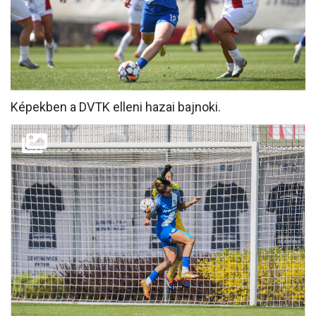
MÉRKŐZÉSEK
JELENTKEZÉS
KLUB
GALÉRIA
Képekben a DVTK elleni hazai bajnoki.
SZURKOLÓI ÉLMÉNYEK
SAJTÓ