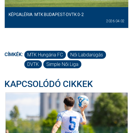
KÉPGALÉRIA: MTK BUDAPEST-DVTK 0-2
2026.04.02
CÍMKÉK:
MTK Hungária FC
Női Labdarúgás
DVTK
Simple Női Liga
KAPCSOLÓDÓ CIKKEK